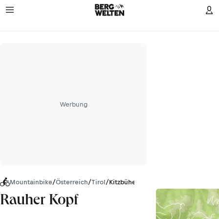
Werbung
Mountainbike
/
Österreich
/
Tirol
/
Kitzbüheler Alpen
Rauher Kopf