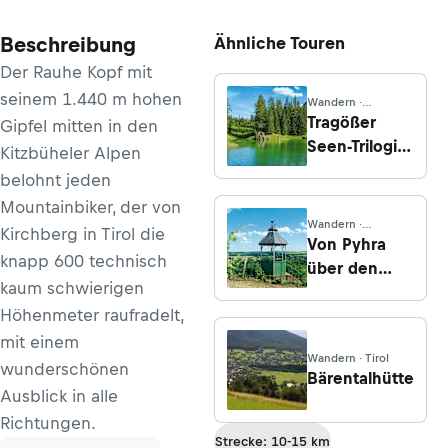
Beschreibung
Ähnliche Touren
Der Rauhe Kopf mit
seinem 1.440 m hohen
Wandern ·
Steiermark
Tragößer
Gipfel mitten in den
Seen-Trilogie
Kitzbüheler Alpen
- Grüner See,
belohnt jeden
Pfarrerteich
Mountainbiker, der von
und
Wandern ·
Kirchberg in Tirol die
Kreuzteich
Niederösterreich
Von Pyhra
knapp 600 technisch
über den
kaum schwierigen
Buschberg
Höhenmeter raufradelt,
nach
Ladendorf
mit einem
Wandern · Tirol
wunderschönen
Bärentalhütte
Ausblick in alle
Richtungen.
Strecke: 10-15 km