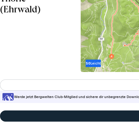
(Ehrwald)
S0
Leicht
Werde jetzt Bergwelten Club-Mitglied und sichere dir unbegrenzte Downl