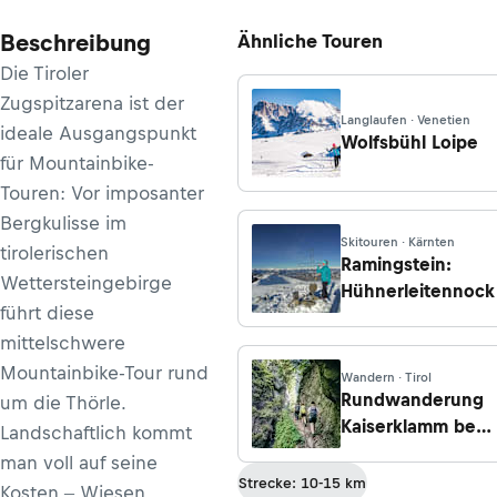
Beschreibung
Ähnliche Touren
Die Tiroler
Zugspitzarena ist der
Langlaufen · Venetien
ideale Ausgangspunkt
Wolfsbühl Loipe
für Mountainbike-
Touren: Vor imposanter
Bergkulisse im
Skitouren · Kärnten
tirolerischen
Ramingstein:
Wettersteingebirge
Hühnerleitennock
führt diese
mittelschwere
Mountainbike-Tour rund
Wandern · Tirol
Rundwanderung
um die Thörle.
Kaiserklamm bei
Landschaftlich kommt
Kramsach
man voll auf seine
Strecke: 10-15 km
Kosten ‒ Wiesen,