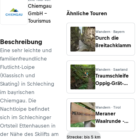
Chiemgau
Ähnliche Touren
GmbH –
Tourismus
Wandern · Bayern
Durch die
Beschreibung
Breitachklamm
Eine sehr leichte und
familienfreundliche
Flutlicht-Loipe
Wandern · Saarland
(Klassisch und
Traumschleife
Oppig-Grät-
Skating) in Schleching
Weg
im bayrischen
Chiemgau. Die
Wandern · Tirol
Nachtloipe befindet
Meraner
sich im Schlechinger
Waalrunde -
Ortsteil Ettenhausen in
Etappe 3:
der Nähe des Skilifts am
Saltaus über
Strecke: bis 5 km