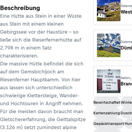
Österre
Beschreibung
Sigmun
West
Eine Hütte aus Stein in einer Wüste
aus Stein mit einem kleinen
Gebirgssee vor der Haustüre – so
ließe sich die Rieserfernerhütte auf
Österre
Roßlei
2.798 m in einem Satz
Düml
charakterisieren.
Die massive Hütte befindet die sich
auf dem Gemsbichljoch am
Italien
Riesenferner Hauptkamm. Von hier
Caterin
Bran
aus lassen sich unterschiedlich
schwierige Klettersteige, Wander-
Bewirtschaftet
Winte
und Hochtouren in Angriff nehmen.
Für die meisten davon braucht man
Kartenzahlung
Dusc
Gletschererfahrung, die Gelttalspitze
Gepäcktransport
Hun
(3.126 m) setzt zumindest alpine