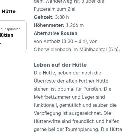
dem Wanderweg Nr. 3 über die
Putzeralm zum Ziel.
r Hütte
Gehzeit:
3:30 h
Höhenmeter:
1.266 m
ch inspirieren
Alternative Routen
Hütten
von Antholz (3:30 – 4 h), von
nvereins
Oberwielenbach im Mühlbachtal (5 h).
rol
Leben auf der Hütte
Die Hütte, neben der noch die
Überreste der alten Fürther Hütte
stehen, ist optimal für Puristen. Die
Mehrbettzimmer und Lager sind
funktionell, gemütlich und sauber, die
Verpflegung ist ausgezeichnet. Die
Hüttenwirte sind freundlich und helfen
gerne bei der Tourenplanung. Die Hütte