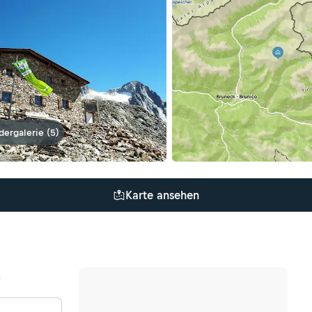
ldergalerie (5)
Karte ansehen
n