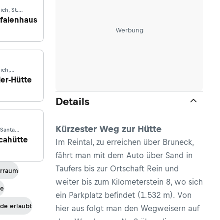
ich, St.
d im Sellrain
falenhaus
Werbung
ich,
then
er-Hütte
Details
Kürzester Weg zur Hütte
, Santa
a Valfurva
cahütte
Im Reintal, zu erreichen über Bruneck,
fährt man mit dem Auto über Sand in
Taufers bis zur Ortschaft Rein und
rraum
weiter bis zum Kilometerstein 8, wo sich
he
ein Parkplatz befindet (1.532 m). Von
de erlaubt
hier aus folgt man den Wegweisern auf