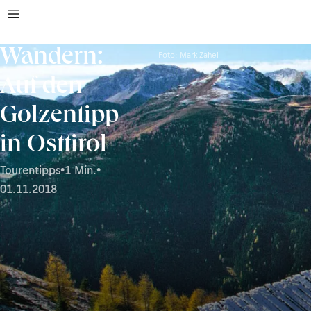
Wandern:
Foto: Mark Zahel
Auf den
Golzentipp
in Osttirol
Tourentipps
•
1 Min.
•
01.11.2018