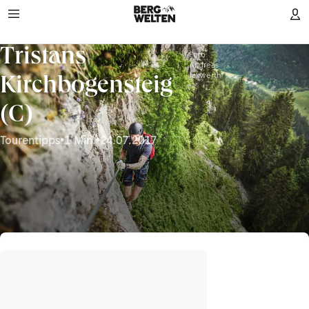
Tristans
Foto:
Andreas
Jakwerth
Kirchbogensteig
(C)
Tourentipps
•
1 Min.
•
24.07.2017