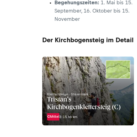
Begehungszeiten:
1. Mai bis 15.
September, 16. Oktober bis 15.
November
Der Kirchbogensteig im Detail
Klettersteige · Steiermark
Tristan’s
Kirchbogenklettersteig (C)
C
Mittel
3:15 h
6 km