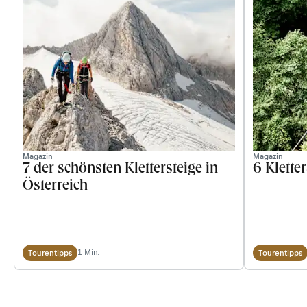
Magazin
Magazin
7 der schönsten Klettersteige in
6 Klette
Österreich
1 Min.
Tourentipps
Tourentipps