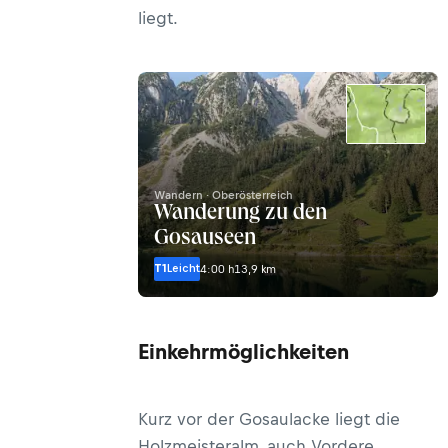
liegt.
Wandern · Oberösterreich
Wanderung zu den
Gosauseen
T1
Leicht
4:00 h
13,9 km
Einkehrmöglichkeiten
Kurz vor der Gosaulacke liegt die
Holzmeisteralm, auch Vordere