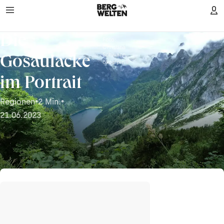
Die
Foto:
Christina
Schwann,
Gosaulacke
ökoalpin
im Portrait
Regionen
•
2 Min.
•
21.06.2023