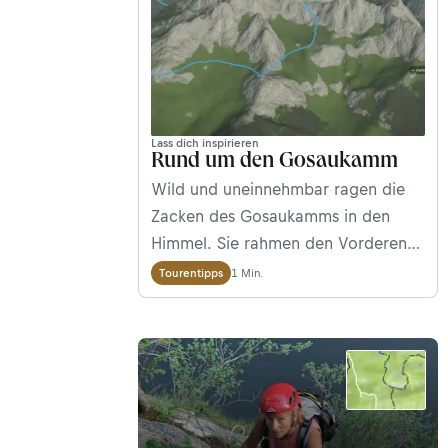
Lass dich inspirieren
Rund um den Gosaukamm
Wild und uneinnehmbar ragen die
Zacken des Gosaukamms in den
Himmel. Sie rahmen den Vorderen
Gosausee zu seiner Rechten ein,
1 Min.
Tourentipps
während im Hintergrund der
Dachsteingletscher thront. Die Tour
rund um den Gosaukamm und um
die imposante Bischofsmütze darf
durchaus als Klassiker im
Dachsteingebirge in den