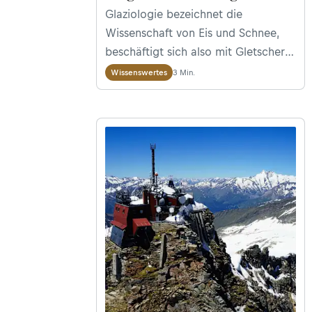
Glaziologie bezeichnet die
Wissenschaft von Eis und Schnee,
beschäftigt sich also mit Gletschern
im weitesten Sinne. Wir haben mit
3 Min.
Wissenswertes
Glaziologin Andrea Fischer vom
Institut für interdisziplinäre
Gebirgsforschung gesprochen und
sie um eine Vorstellung ihres Berufs
gebeten.