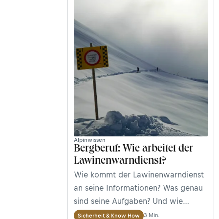
rund um ihren Winterberuf.
Alpinwissen
Bergberuf: Wie arbeitet der
Lawinenwarndienst?
Wie kommt der Lawinenwarndienst
an seine Informationen? Was genau
sind seine Aufgaben? Und wie
zuverlässig sind seine Prognosen?
3 Min.
Sicherheit & Know How