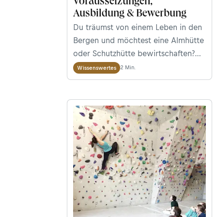
Voraussetzungen,
Ausbildung & Bewerbung
Du träumst von einem Leben in den
Bergen und möchtest eine Almhütte
oder Schutzhütte bewirtschaften?
Der Beruf als Hüttenwirt/in ist
2 Min.
Wissenswertes
vielseitig – und deutlich
anspruchsvoller, als viele denken.
Hier erfährst du alles Wichtige rund
um Aufgaben, Voraussetzungen,
Ausbildung und Bewerbung, um
Hüttenwirt/in zu werden.