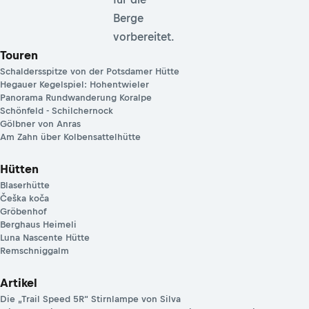
Berge
vorbereitet.
Touren
Schaldersspitze von der Potsdamer Hütte
Hegauer Kegelspiel: Hohentwieler
Panorama Rundwanderung Koralpe
Schönfeld - Schilchernock
Gölbner von Anras
Am Zahn über Kolbensattelhütte
Hütten
Blaserhütte
Češka koča
Gröbenhof
Berghaus Heimeli
Luna Nascente Hütte
Remschniggalm
Artikel
Die „Trail Speed 5R“ Stirnlampe von Silva