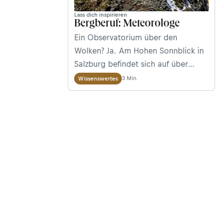
Lass dich inspirieren
Bergberuf: Meteorologe
Ein Observatorium über den
Wolken? Ja. Am Hohen Sonnblick in
Salzburg befindet sich auf über
3.000 Metern das Sonnblick
3 Min.
Wissenswertes
Observatorium der ZAMG. Was dort
genau passiert, verrät Meteorologin
und Leiterin des Observatoriums Dr.
Elke Ludewig.