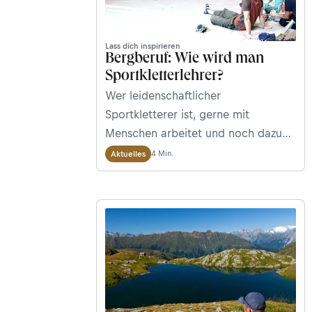
Lass dich inspirieren
Bergberuf: Wie wird man
Sportkletterlehrer?
Wer leidenschaftlicher
Sportkletterer ist, gerne mit
Menschen arbeitet und noch dazu
ein pädagogisches Geschick hat, für
4 Min.
Aktuelles
den könnte der Job als
Sportkletterlehrer interessant sein.
Wir verraten dir, was du&nbsp;dazu
brauchst, wie
viel&nbsp;Sportkletterlehrer_innen
verdienen und was sie rechtlich
dürfen.