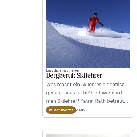
Lass dich inspirieren
Bergberuf: Skilehrer
Was macht ein Skilehrer eigentlich
genau – was nicht? Und wie wird
man Skilehrer? Katrin Rath betreut
die Social Media-Kanäle von
2 Min.
Wissenswertes
Bergwelten und ist – wenn sie nicht
gerade am Schreibtisch sitzt – selbst
Skilehrerin. Sie verrät uns Näheres