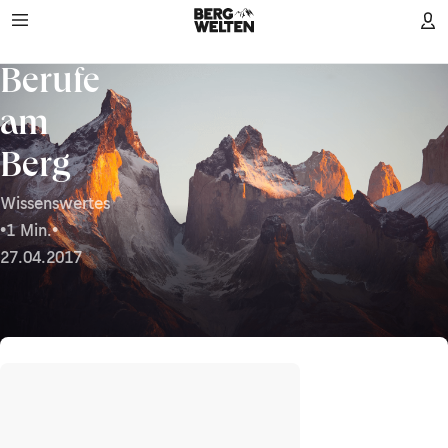
Berufe
am
Berg
Wissenswertes
•
1 Min.
•
27.04.2017