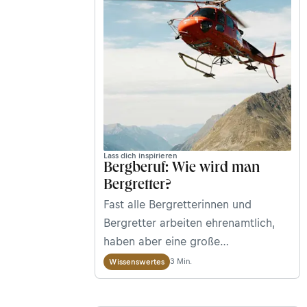
Lass dich inspirieren
Bergberuf: Wie wird man
Bergretter?
Fast alle Bergretterinnen und
Bergretter arbeiten ehrenamtlich,
haben aber eine große
Verantwortung: Wenn Unfälle beim
3 Min.
Wissenswertes
Wandern oder Bergsteigen
passieren, rücken sie aus, um