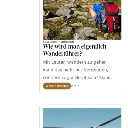
Lass dich inspirieren
Wie wird man eigentlich
Wanderführer?
Mit Leuten wandern zu gehen –
kann das nicht nur Vergnügen,
sondern sogar Beruf sein? Klaus
Haselböck, der die Ausbildung zum
2 Min.
Wissenswertes
Wanderführer abgeschlossen hat,
über die Möglichkeiten dieser
Tätigkeit.