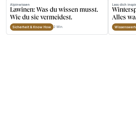
Alpinwissen
Lass dich inspi
Lawinen: Was du wissen musst.
Wintersp
Wie du sie vermeidest.
Alles w
2 Min.
Sicherheit & Know How
Wissenswert