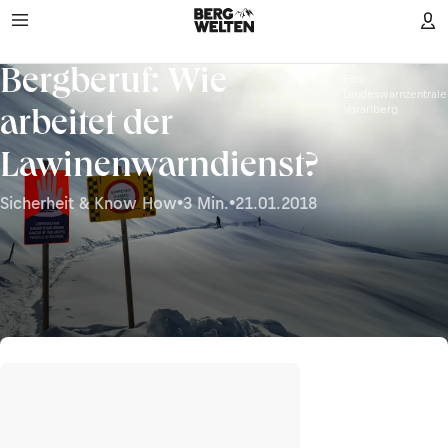
Bergberuf: Wie
Foto:
Landeswarnzentrale
Vorarlberg
arbeitet der
Lawinenwarndienst?
Sicherheit & Know How
•
3 Min.
•
21.01.2018