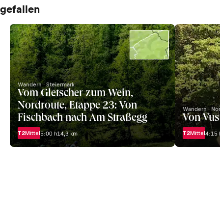
gefallen
Wandern · Steiermark
Vom Gletscher zum Wein,
Nordroute, Etappe 23: Von
Wandern · No
Fischbach nach Am Straßegg
Von Vus
T2
Mittel
T2
Mittel
5:00 h
14,3 km
4:15 