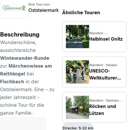
Eine Tour von
Oststeiermark
Ähnliche Touren
Beschreibung
Wandern ·
Mecklenburg-
Halbinsel Gnitz
Wunderschöne,
Vorpommern
aussichtsreiche
Wintewander-Runde
zur
Märchenwiese am
Wandern · Hessen
UNESCO-
Reithkogel
bei
Weltkulturerbe
Fischbach
in der
Limes
Oststeiermark. Eine - zu
jeder Jahreszeit -
Wandern · Sachsen-
schöne Tour für die
Anhalt
Röcken und
ganze Familie.
Lützen
Strecke: 5-10 km