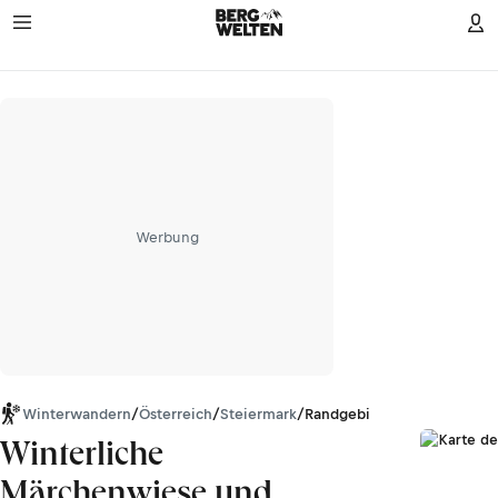
Werbung
Winterwandern
/
Österreich
/
Steiermark
/
Randgebirge östlich der Mu
Winterliche
Märchenwiese und