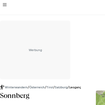
Werbung
Winterwandern
/
Österreich
/
Tirol
/
Salzburg
/
Leoganger und Loferer 
Sonnberg