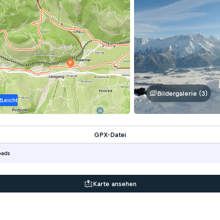
Bildergalerie (3)
2
Leicht
GPX-Datei
oads
Karte ansehen