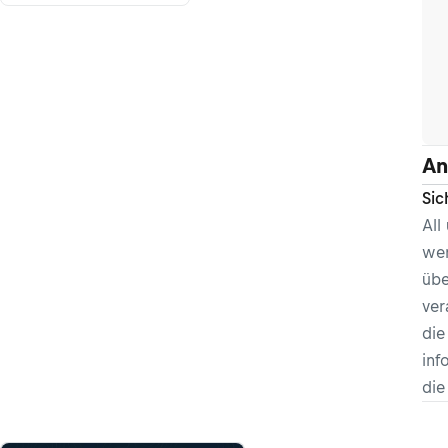
An
Sic
All
wer
übe
ver
die
inf
di