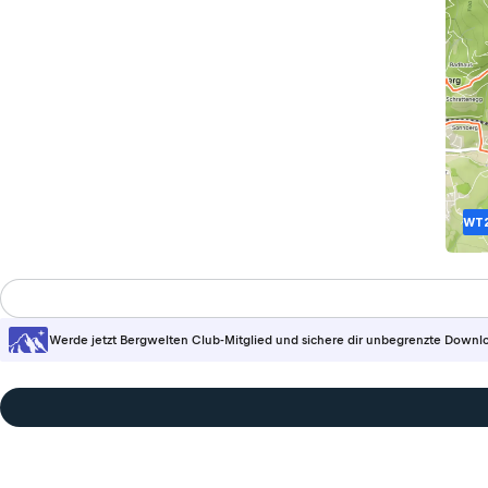
WT
Werde jetzt Bergwelten Club-Mitglied und sichere dir unbegrenzte Downl