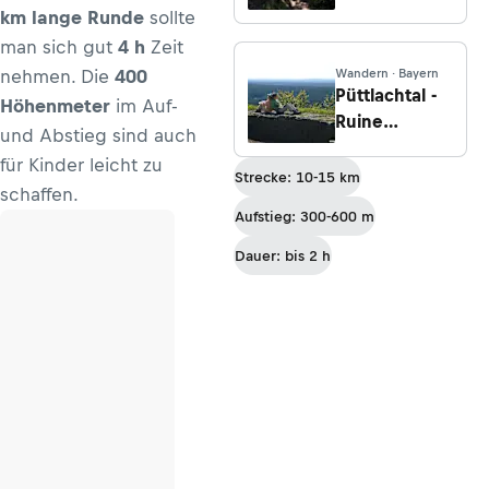
Etappe 5:
km lange Runde
sollte
Neustadt a.
man sich gut
4 h
Zeit
d. Weinstraße
nehmen. Die
400
Wandern · Bayern
- St. Martin
Püttlachtal -
Höhenmeter
im Auf-
Ruine
und Abstieg sind auch
Hollenberg
für Kinder leicht zu
Strecke: 10-15 km
schaffen.
Aufstieg: 300-600 m
Dauer: bis 2 h