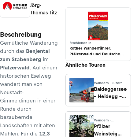
Jörg-
Thomas Titz
Beschreibung
Gemütliche Wanderung
Erschienen in
Rother Wanderführer:
durch das
Benjental
Pfälzerwald und Deutsche
zum Stabenberg
im
Weinstraße
Ähnliche Touren
Pfälzerwald
. Auf einem
historischen Eselweg
Wandern · Luzern
wandert man von
Baldeggersee
Neustadt-
– Heidegg –
Gimmeldingen in einer
Ruine Lieli
Runde durch
bezaubernde
Wandern ·
Landschaften mit alten
Rheinland-Pfalz
Pfälzer
Mühlen. Für die
12,3
Weinsteig