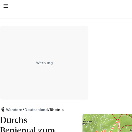
Werbung
Wandern
/
Deutschland
/
Rheinland-Pfalz
Durchs
Benjental zum