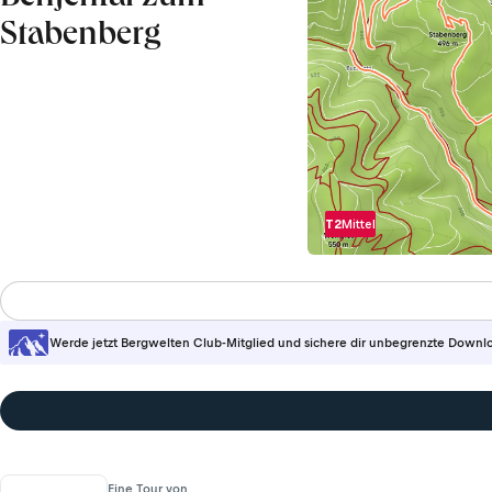
Stabenberg
T2
Mittel
Werde jetzt Bergwelten Club-Mitglied und sichere dir unbegrenzte Downl
Eine Tour von