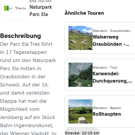
Eine Tour von
Naturpark
Ähnliche Touren
Parc Ela
Wandern · Graubünden
Beschreibung
Walserweg
Der Parc Ela Trek führt
Graubünden -
Etappe 11: Alp
in 17 Tagesetappen
Flix - Alp d’Err -
rund um den Naturpark
Pass d'Ela -
Parc Ela mitten in
Wandern · Tirol
Chamonas d'Ela
Karwendel-
Graubünden in der
Durchquerung,
Schweiz. Auf der 16.
Etappe 5: Von
und damit verletzten
der Falkenhütte
Etappe hat man die
zur
Wandern · Bayern
Möglichkeit vom
Lamsenjochhütte
Roßhaupten
Jenisberg auf ein Stück
Bahn-Ingenieurskunst,
das Wiesner Viadukt, zu
Strecke: 10-15 km