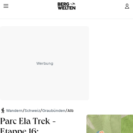
Werbung
Wandern
/
Schweiz
/
Graubünden
/
Albula Alpen
Parc Ela Trek -
Etappe 16: