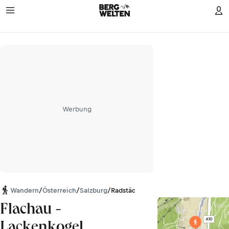
Werbung
Wandern
/
Österreich
/
Salzburg
/
Radstädter Tauern
Flachau -
Lackenkogel