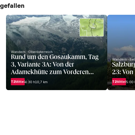
gefallen
Wandern · Oberösterreich
Rund um den Gosaukamm, Tag
Wandern · Sal
3, Variante 3A: Von der
Salzbur
Adamekhütte zum Vorderen
23: Von
Gosausee
T2
Mittel
T2
Mittel
4:30 h
10,7 km
5:00 