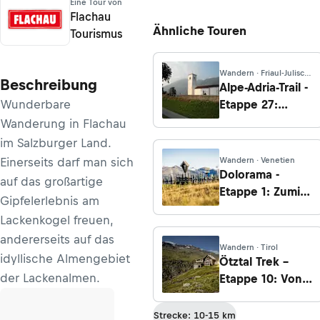
Eine Tour von
Flachau
Ähnliche Touren
Tourismus
Wandern · Friaul-Julisch
Beschreibung
Venetien
Alpe-Adria-Trail -
Wunderbare
Etappe 27:
Tolmin - Tribil
Wanderung in Flachau
Superiore
im Salzburger Land.
Einerseits darf man sich
Wandern · Venetien
Dolorama -
auf das großartige
Etappe 1: Zumis
Gipfelerlebnis am
bis
Lackenkogel freuen,
Maurerberghütte
andererseits auf das
Wandern · Tirol
idyllische Almengebiet
Ötztal Trek –
der Lackenalmen.
Etappe 10: Von
Obergurgl zum
Ramolhaus
Strecke: 10-15 km