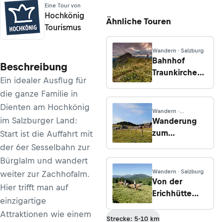
Eine Tour von
Hochkönig
Ähnliche Touren
Tourismus
Wandern · Salzburg
Bahnhof
Beschreibung
Traunkirchen -
Ein idealer Ausflug für
Elisabethruhe
die ganze Familie in
-
Dienten am Hochkönig
Mühlbachberg
Wandern ·
- Hofgraben in
Steiermark
im Salzburger Land:
Wanderung
Traunkirchen
zum
Start ist die Auffahrt mit
Hinteralmhaus
der 6er Sesselbahn zur
über den
Bürglalm und wandert
Alplgraben
Wandern · Salzburg
weiter zur Zachhofalm.
Von der
Hier trifft man auf
Erichhütte
einzigartige
über die
Attraktionen wie einem
Pichlalm nach
Strecke: 5-10 km