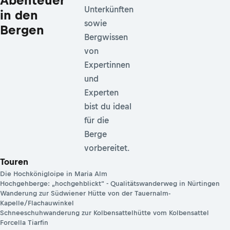
Abenteuer
Unterkünften
in den
sowie
Bergen
Bergwissen
von
Expertinnen
und
Experten
bist du ideal
für die
Berge
vorbereitet.
Touren
Die Hochkönigloipe in Maria Alm
Hochgehberge: „hochgehblickt“ - Qualitätswanderweg in Nürtingen
Wanderung zur Südwiener Hütte von der Tauernalm-
Kapelle/Flachauwinkel
Schneeschuhwanderung zur Kolbensattelhütte vom Kolbensattel
Forcella Tiarfin