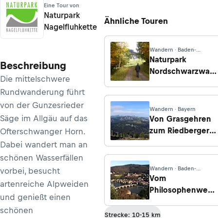
Eine Tour von
Naturpark
Ähnliche Touren
Nagelfluhkette
Wandern · Baden-
Württemberg
Naturpark
Beschreibung
Nordschwarzwald
Die mittelschwere
- Sprollenhaus -
Rundwanderung führt
Grünhütte -
von der Gunzesrieder
Wildsee -
Wandern · Bayern
Kaltenbronn
Säge im Allgäu auf das
Von Grasgehren
zum Riedberger
Ofterschwanger Horn.
Horn
Dabei wandert man an
schönen Wasserfällen
Wandern · Baden-
vorbei, besucht
Württemberg
Vom
artenreiche Alpweiden
Philosophenweg
und genießt einen
zum Schloss
schönen
Heidelberg
Strecke: 10-15 km