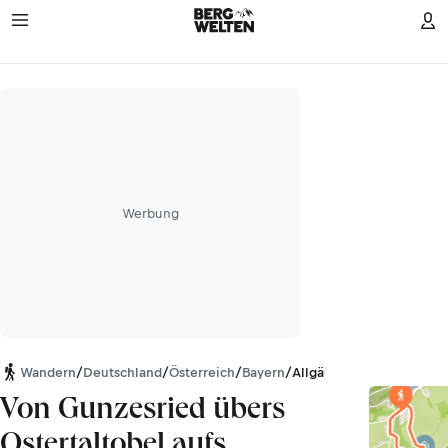
Werbung
Wandern
/
Deutschland
/
Österreich
/
Bayern
/
Allgäuer Alpen
Von Gunzesried übers
Ostertaltobel aufs