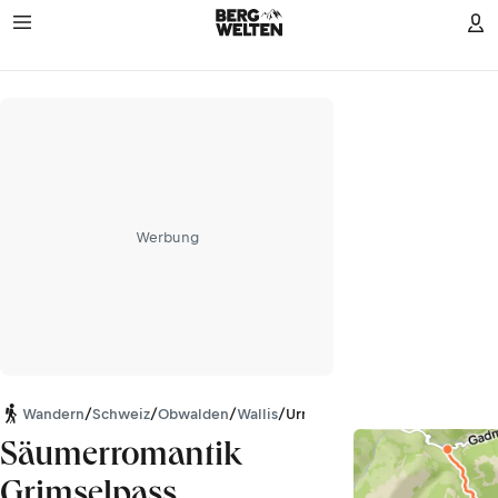
Werbung
Wandern
/
Schweiz
/
Obwalden
/
Wallis
/
Urner Alpen
Säumerromantik
Grimselpass