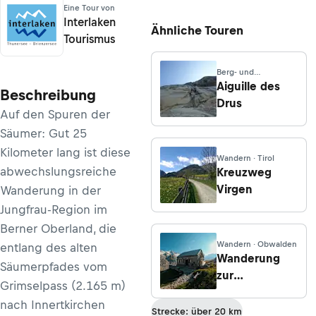
Eine Tour von
Interlaken
Ähnliche Touren
Tourismus
Berg- und
Hochtouren ·
Aiguille des
Beschreibung
Aostatal
Drus
Auf den Spuren der
Säumer: Gut 25
Kilometer lang ist diese
Wandern · Tirol
abwechslungsreiche
Kreuzweg
Virgen
Wanderung in der
Jungfrau-Region im
Berner Oberland, die
Wandern · Obwalden
entlang des alten
Wanderung
Säumerpfades vom
zur
Grimselpass (2.165 m)
Lauteraarhütte
nach Innertkirchen
vom Grimsel-
Strecke: über 20 km