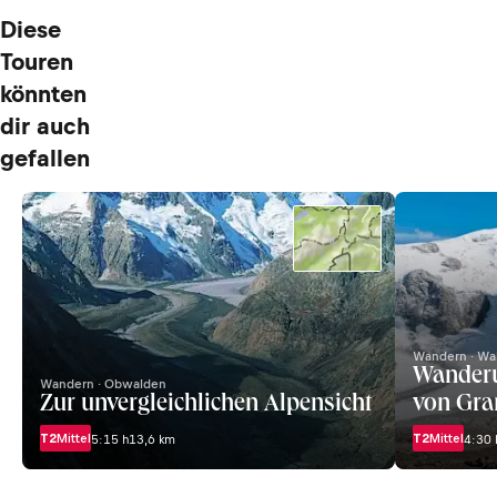
Diese
Touren
könnten
dir auch
gefallen
Wandern · Wal
Wanderu
Wandern · Obwalden
Zur unvergleichlichen Alpensicht
von Gra
T2
Mittel
T2
Mittel
5:15 h
13,6 km
4:30 