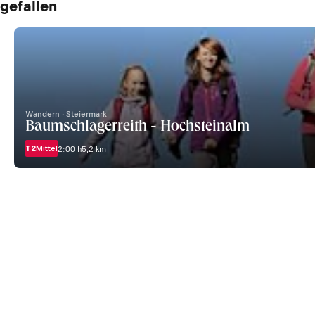
gefallen
Wandern · Steiermark
Baumschlagerreith - Hochsteinalm
T2
Mittel
2:00 h
5,2 km