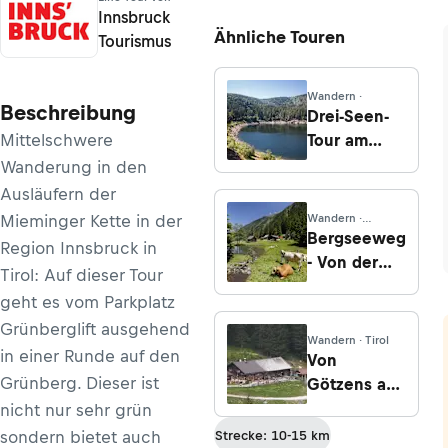
Innsbruck
Ähnliche Touren
Tourismus
Wandern ·
Beschreibung
Drei-Seen-
Mittelschwere
Tour am
Vogesen
Wanderung in den
Hauptkamm
Ausläufern der
Mieminger Kette in der
Wandern ·
Salzburg
Bergseeweg
Region Innsbruck in
- Von der
Tirol: Auf dieser Tour
Ursprungalm
geht es vom Parkplatz
zur
Grünberglift ausgehend
Eschachalm
Wandern · Tirol
in einer Runde auf den
Von
Grünberg. Dieser ist
Götzens auf
die Götzner
nicht nur sehr grün
Alm
sondern bietet auch
Strecke: 10-15 km