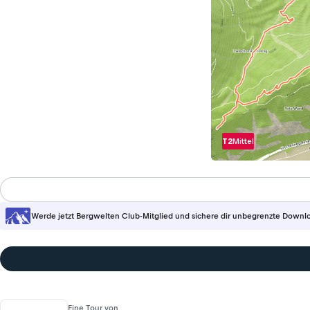
T2
Mittel
Werde jetzt Bergwelten Club-Mitglied und sichere dir unbegrenzte Downl
Eine Tour von