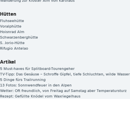
Wanderung zur Kloster Alm von Karthaus
Hütten
Fluhseehütte
Voralphütte
Hoisnrad Alm
Schwarzenberghütte
S. Jorio-Hütte
Rifugio Antelao
Artikel
5 Must-haves für Splitboard-Tourengeher
TV-Tipp: Das Gesäuse – Schroffe Gipfel, tiefe Schluchten, wilde Wasser
5 Dinge fürs Trailrunning
13 Fotos: Sonnwendfeuer in den Alpen
Wetter: Oft freundlich, von Freitag auf Samstag aber Temperatursturz
Rezept: Gefüllte Knödel vom Waxriegelhaus