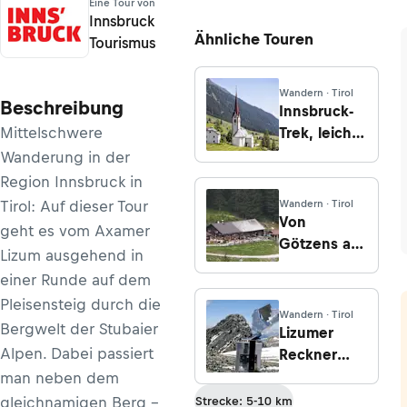
Eine Tour von
Innsbruck
Ähnliche Touren
Tourismus
Wandern · Tirol
Beschreibung
Innsbruck-
Mittelschwere
Trek, leicht,
Etappe 4:
Wanderung in der
Von St.
Region Innsbruck in
Sigmund im
Tirol: Auf dieser Tour
Wandern · Tirol
Sellraintal
Von
geht es vom Axamer
nach
Götzens auf
Lizum ausgehend in
Oberperfuss
die Götzner
einer Runde auf dem
Alm
Pleisensteig durch die
Wandern · Tirol
Bergwelt der Stubaier
Lizumer
Alpen. Dabei passiert
Reckner
und Geier
man neben dem
von der
gleichnamigen Berg -
Strecke: 5-10 km