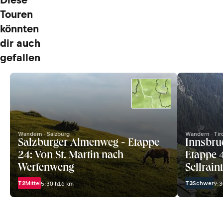
Touren
könnten
dir auch
gefallen
Wandern · Salzburg
Wandern · Tir
Salzburger Almenweg - Etappe
Innsbruc
24: Von St. Martin nach
Etappe 
Werfenweng
Sellrain
Oberper
T2
Mittel
T3
Schwer
5:30 h
16 km
9:3