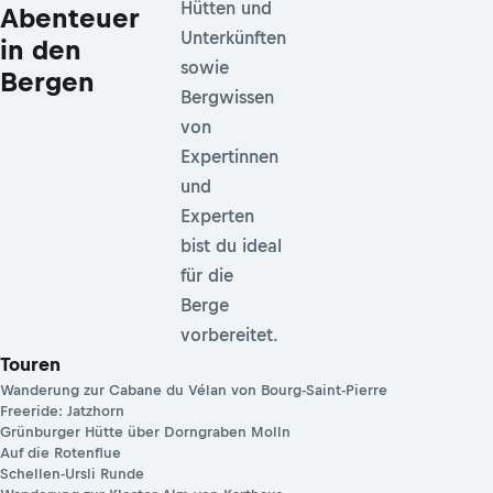
Hütten und
Abenteuer
Unterkünften
in den
sowie
Bergen
Bergwissen
von
Expertinnen
und
Experten
bist du ideal
für die
Berge
vorbereitet.
Touren
Wanderung zur Cabane du Vélan von Bourg-Saint-Pierre
Freeride: Jatzhorn
Grünburger Hütte über Dorngraben Molln
Auf die Rotenflue
Schellen-Ursli Runde