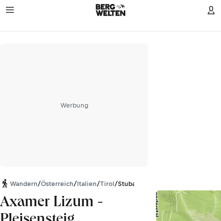
Werbung
Wandern
/
Österreich
/
Italien
/
Tirol
/
Stubaier Alpen
Axamer Lizum -
Pleisensteig