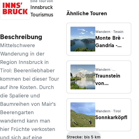
Eine Tour von
Innsbruck
Ähnliche Touren
Tourismus
Wandern · Tessin
Beschreibung
Monte Brè -
Mittelschwere
Gandria -
Castagnola
Wanderung in der
Region Innsbruck in
Tirol: Beerenliebhaber
Wandern ·
Oberösterreich
Traunstein
kommen bei dieser Tour
von
auf ihre Kosten. Durch
Gmunden
die Spaliere und
Baumreihen von Mair's
Wandern · Tirol
Beerengarten
Sonnkarköpfl
wandernd kann man
hier Früchte verkosten
und sich auf eine
Strecke: bis 5 km