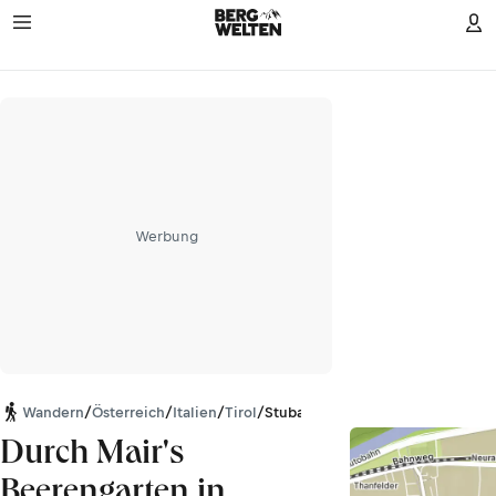
Werbung
Wandern
/
Österreich
/
Italien
/
Tirol
/
Stubaier Alpen
Durch Mair's
Beerengarten in