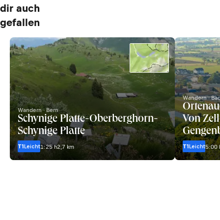
dir auch
gefallen
Wandern · Ba
Ortenau
Wandern · Bern
Schynige Platte-Oberberghorn-
Von Zel
Schynige Platte
Gengen
T1
Leicht
T1
Leicht
1:25 h
2,7 km
5:00 