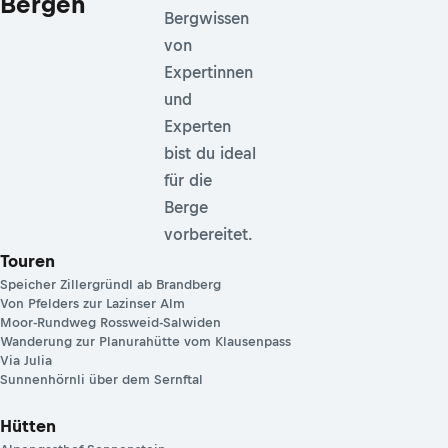
Bergen
Bergwissen
von
Expertinnen
und
Experten
bist du ideal
für die
Berge
vorbereitet.
Touren
Speicher Zillergründl ab Brandberg
Von Pfelders zur Lazinser Alm
Moor-Rundweg Rossweid-Salwiden
Wanderung zur Planurahütte vom Klausenpass
Via Julia
Sunnenhörnli über dem Sernftal
Hütten