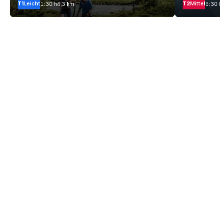
T1
Leicht
T2
Mittel
1:30 h
4,3 km
5:30 