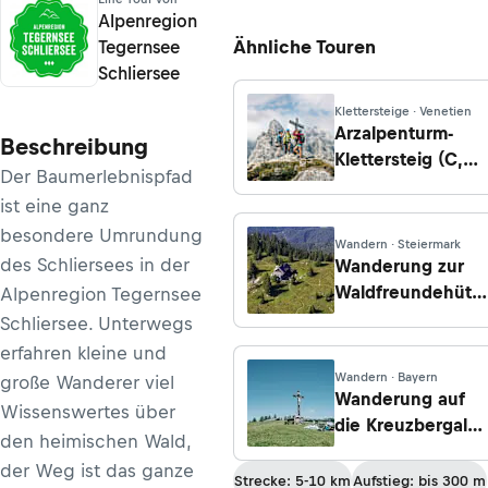
Alpenregion
Ähnliche Touren
Tegernsee
Schliersee
Klettersteige · Venetien
Arzalpenturm-
Beschreibung
Klettersteig (C,
Der Baumerlebnispfad
Var. D)
ist eine ganz
besondere Umrundung
Wandern · Steiermark
des Schliersees in der
Wanderung zur
Waldfreundehütt
Alpenregion Tegernsee
Obersberg von
Schliersee. Unterwegs
Schwarzau im
erfahren kleine und
Gebirge
Wandern · Bayern
große Wanderer viel
Wanderung auf
Wissenswertes über
die Kreuzbergalm
den heimischen Wald,
von Tegernsee
der Weg ist das ganze
Strecke: 5-10 km
Aufstieg: bis 300 m