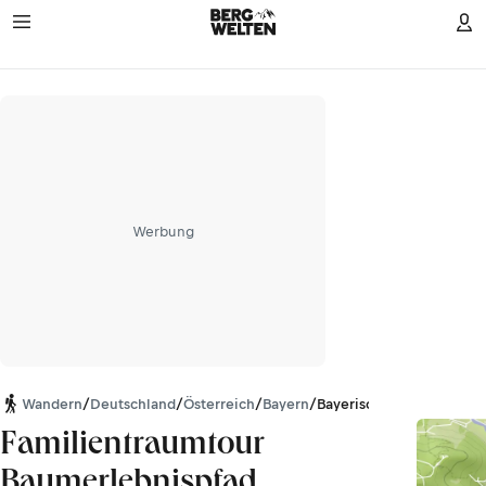
Werbung
Wandern
/
Deutschland
/
Österreich
/
Bayern
/
Bayerische Voralpen
Familientraumtour
Baumerlebnispfad