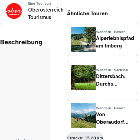
Eine Tour von
Oberösterreich
Ähnliche Touren
Tourismus
Wandern · Bayern
Alperlebnispfad
Beschreibung
am Imberg
Wandern · Sachsen
Dittersbach:
Durchs
Lieblingstal
über die
Schöne Höhe
Wandern · Bayern
zur
Von
Teufelskanzel
Oberaudorf
aufs Hocheck
Strecke: 15-20 km