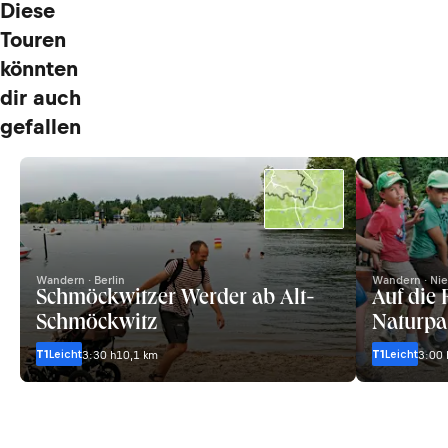
Diese
Touren
könnten
dir auch
gefallen
Wandern · Berlin
Wandern · Nie
Schmöckwitzer Werder ab Alt-
Auf die
Schmöckwitz
Naturpa
T1
Leicht
T1
Leicht
3:30 h
10,1 km
3:00 