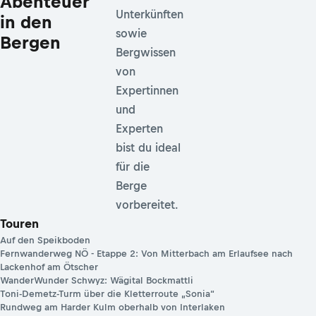
Abenteuer
Unterkünften
in den
sowie
Bergen
Bergwissen
von
Expertinnen
und
Experten
bist du ideal
für die
Berge
vorbereitet.
Touren
Auf den Speikboden
Fernwanderweg NÖ - Etappe 2: Von Mitterbach am Erlaufsee nach
Lackenhof am Ötscher
WanderWunder Schwyz: Wägital Bockmattli
Toni-Demetz-Turm über die Kletterroute „Sonia“
Rundweg am Harder Kulm oberhalb von Interlaken