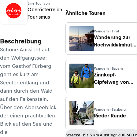
Eine Tour von
Oberösterreich
Ähnliche Touren
Tourismus
Wandern · Tirol
Wanderung zur
Beschreibung
Hochwildalmhütte
Schöne Aussicht auf
von Aurach
den Wolfgangssee:
vom Gasthof Fürberg
Wandern · Bayern
geht es kurz am
Zinnkopf-
Gipfelweg von
Seeufer entlang und
Hammer
dann durch den Wald
auf den Falkenstein.
Über den Aberseeblick,
Wandern · Salzburg
der einen prachtvollen
Rieder Runde
Blick auf den See und
die
Strecke: bis 5 km
Aufstieg: 300-600 