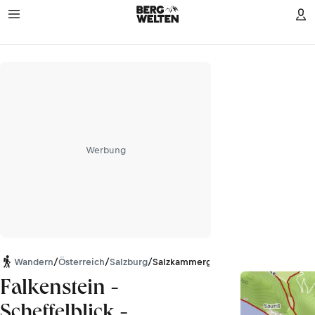
Werbung
Wandern
/
Österreich
/
Salzburg
/
Salzkammergut-Berge
Falkenstein -
Scheffelblick -