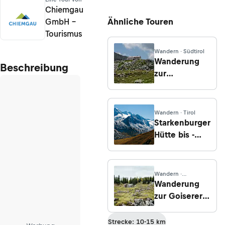
Chiemgau
Ähnliche Touren
GmbH –
Tourismus
Wandern · Südtirol
Wanderung
Beschreibung
zur
Chemnitzer
Hütte vom
Neves-
Wandern · Tirol
Stausee
Starkenburger
(Lappach)
Hütte bis ­
Franz-Senn-
Hütte
Wandern ·
Oberösterreich
Wanderung
zur Goiserer
Hütte von
Gosau
Strecke: 10-15 km