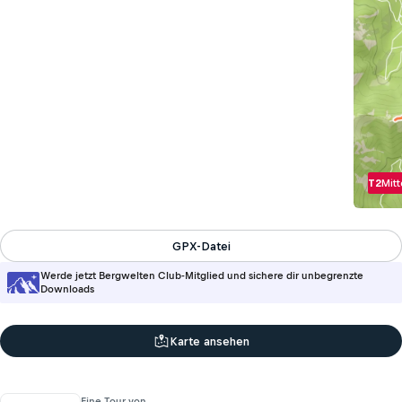
T2
Mitt
GPX-Datei
Werde jetzt Bergwelten Club-Mitglied und sichere dir unbegrenzte
Downloads
Karte ansehen
Eine Tour von