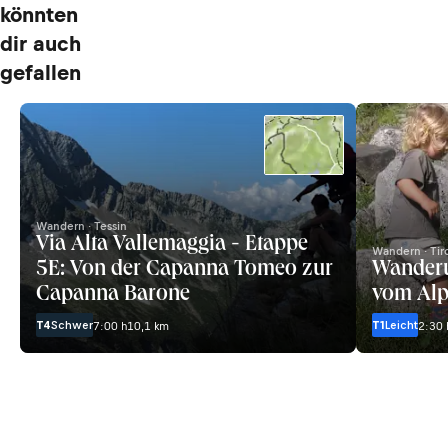
könnten
dir auch
gefallen
Wandern · Tessin
Via Alta Vallemaggia - Etappe
Wandern · Tir
5E: Von der Capanna Tomeo zur
Wanderu
Capanna Barone
vom Alp
T4
Schwer
T1
Leicht
7:00 h
10,1 km
2:30 