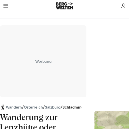
Werbung
Wandern
/
Österreich
/
Salzburg
/
Schladminger Tauern
Wanderung zur
Lenzhütte oder