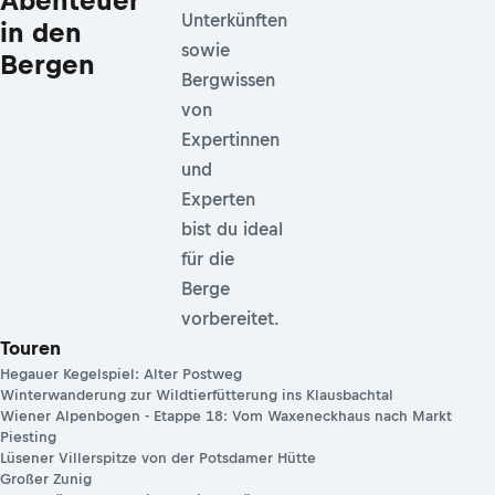
Abenteuer
Unterkünften
in den
sowie
Bergen
Bergwissen
von
Expertinnen
und
Experten
bist du ideal
für die
Berge
vorbereitet.
Touren
Hegauer Kegelspiel: Alter Postweg
Winterwanderung zur Wildtierfütterung ins Klausbachtal
Wiener Alpenbogen - Etappe 18: Vom Waxeneckhaus nach Markt
Piesting
Lüsener Villerspitze von der Potsdamer Hütte
Großer Zunig