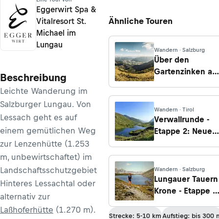
Eggerwirt Spa &
Ähnliche Touren
Vitalresort St.
Michael im
Lungau
Wandern · Salzburg
Über den
Gartenzinken au
Beschreibung
die Zimnitz
Leichte Wanderung im
Salzburger Lungau. Von
Wandern · Tirol
Lessach geht es auf
Verwallrunde -
einem gemütlichen Weg
Etappe 2: Neue
Heilbronner Hütt
zur Lenzenhütte (1.253
- Konstanzer
m, unbewirtschaftet) im
Hütte
Landschaftsschutzgebiet
Wandern · Salzburg
Lungauer Tauern
Hinteres Lessachtal oder
Krone - Etappe 4
alternativ zur
Von der
Laßhoferhütte
(1.270 m).
Landawirseehütt
Strecke: 5-10 km
Aufstieg: bis 300 