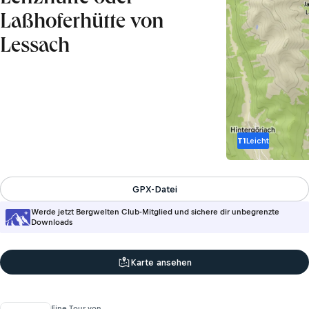
Laßhoferhütte von
Lessach
T1
Leicht
GPX-Datei
Werde jetzt Bergwelten Club-Mitglied und sichere dir unbegrenzte
Downloads
Karte ansehen
Eine Tour von