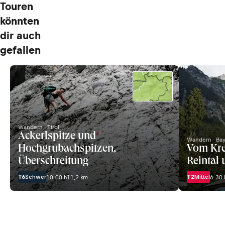
Touren
könnten
dir auch
gefallen
Wandern · Tirol
Ackerlspitze und
Wandern · Ba
Hochgrubachspitzen,
Vom Kre
Überschreitung
Reintal
T6
Schwer
T2
Mittel
10:00 h
11,2 km
6:30 