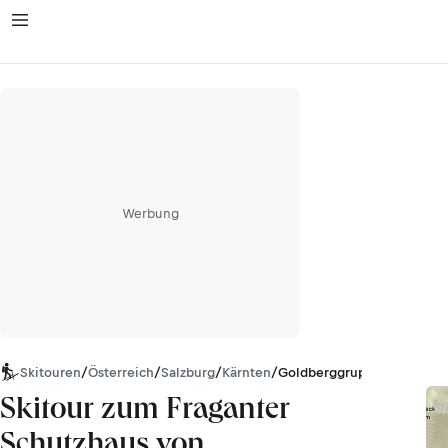
Werbung
Skitouren
/
Österreich
/
Salzburg
/
Kärnten
/
Goldberggruppe
Skitour zum Fraganter
Schutzhaus von