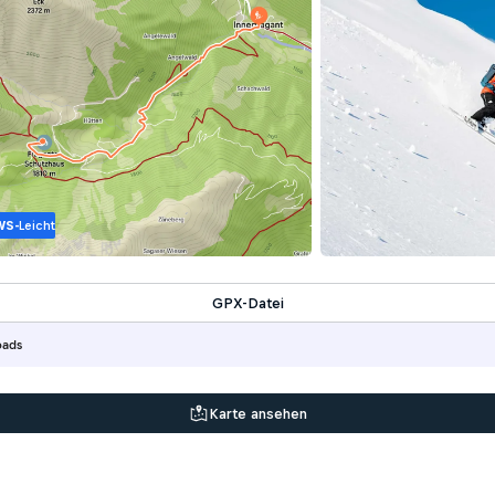
WS-
Leicht
GPX-Datei
oads
Karte ansehen