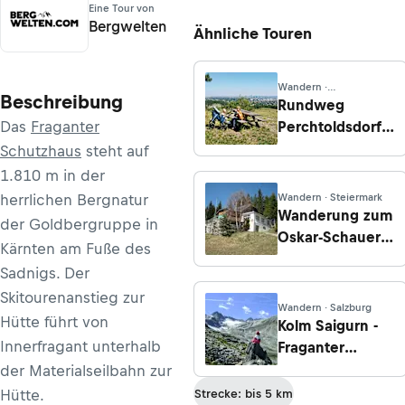
Eine Tour von
Bergwelten
Ähnliche Touren
Wandern ·
Beschreibung
Niederösterreich
Rundweg
Das
Fraganter
Perchtoldsdorfer
Heide und
Schutzhaus
steht auf
Föhrenberge
1.810 m in der
herrlichen Bergnatur
Wandern · Steiermark
Wanderung zum
der Goldbergruppe in
Oskar-Schauer-
Kärnten am Fuße des
Haus von
Sadnigs. Der
Graden bei
Skitourenanstieg zur
Köflach
Wandern · Salzburg
Hütte führt von
Kolm Saigurn -
Innerfragant unterhalb
Fraganter
Scharte -
der Materialseilbahn zur
Herzog-Ernst-
Hütte.
Strecke: bis 5 km