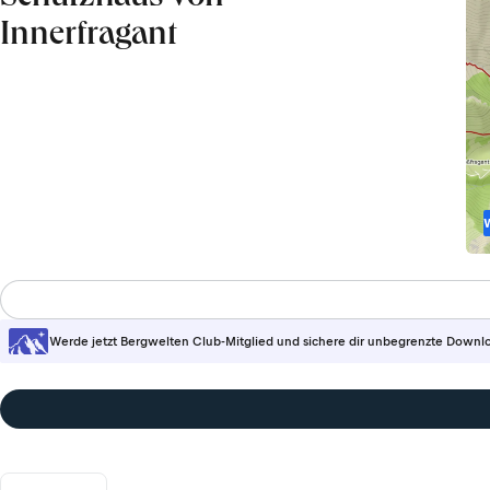
Innerfragant
Werde jetzt Bergwelten Club-Mitglied und sichere dir unbegrenzte Downl