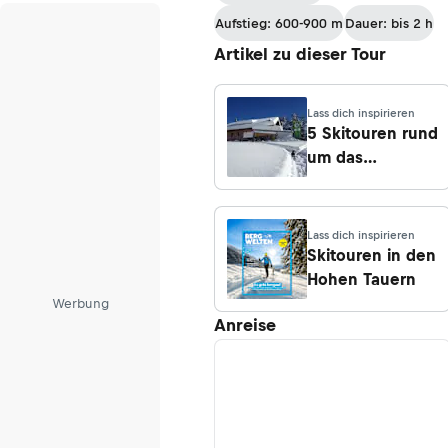
Spitze
Aufstieg: 600-900 m
Dauer: bis 2 h
Artikel zu dieser Tour
Lass dich inspirieren
5 Skitouren rund
um das
Fraganter
Schutzhaus in
der
Lass dich inspirieren
Goldbergruppe
Skitouren in den
Hohen Tauern
Werbung
Anreise