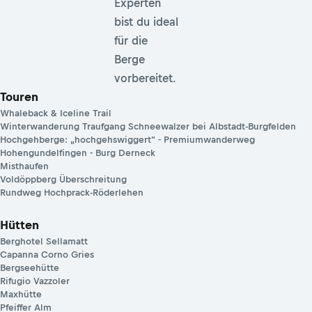
Experten
bist du ideal
für die
Berge
vorbereitet.
Touren
Whaleback & Iceline Trail
Winterwanderung Traufgang Schneewalzer bei Albstadt-Burgfelden
Hochgehberge: „hochgehswiggert“ - Premiumwanderweg
Hohengundelfingen - Burg Derneck
Misthaufen
Voldöppberg Überschreitung
Rundweg Hochprack-Röderlehen
Hütten
Berghotel Sellamatt
Capanna Corno Gries
Bergseehütte
Rifugio Vazzoler
Maxhütte
Pfeiffer Alm