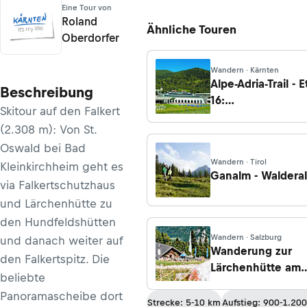
Eine Tour von
Roland
Ähnliche Touren
Oberdorfer
Wandern · Kärnten
Alpe-Adria-Trail - 
Beschreibung
16:
Skitour auf den Falkert
Falkerthaus/Lärc
(2.308 m): Von St.
- Bad Kleinkirchh
Oswald bei Bad
Wandern · Tirol
Kleinkirchheim geht es
Ganalm - Waldera
via Falkertschutzhaus
und Lärchenhütte zu
den Hundfeldshütten
Wandern · Salzburg
und danach weiter auf
Wanderung zur
den Falkertspitz. Die
Lärchenhütte am
beliebte
Zwölferhorn von 
Panoramascheibe dort
Strecke: 5-10 km
Aufstieg: 900-1.20