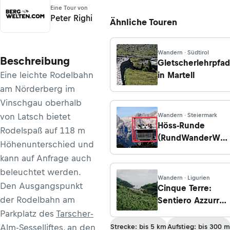
Eine Tour von
Peter Righi
Ähnliche Touren
Wandern · Südtirol
Beschreibung
Gletscherlehrpfad
Eine leichte Rodelbahn
in Martell
am Nörderberg im
Vinschgau oberhalb
von Latsch bietet
Wandern · Steiermark
Höss-Runde
Rodelspaß auf 118 m
(RundWanderWelt
Höhenunterschied und
Hinterstoder)
kann auf Anfrage auch
beleuchtet werden.
Wandern · Ligurien
Den Ausgangspunkt
Cinque Terre:
der Rodelbahn am
Sentiero Azzurro
– Etappe 1: Von
Parkplatz des
Tarscher-
Levanto nach
Alm-Sesselliftes,
an den
Strecke: bis 5 km
Aufstieg: bis 300 m