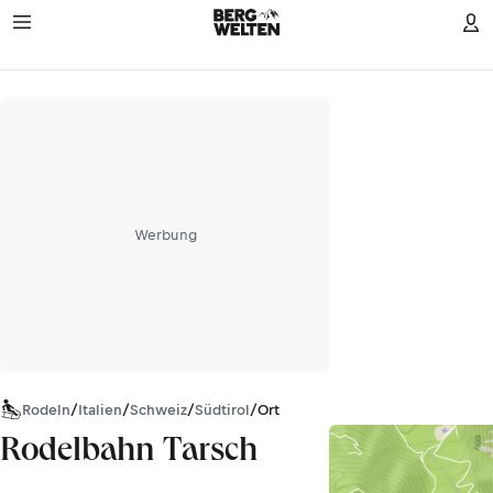
Werbung
Rodeln
/
Italien
/
Schweiz
/
Südtirol
/
Ortler-Alpen
Rodelbahn Tarsch