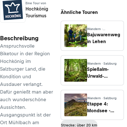
Eine Tour von
Hochkönig
Ähnliche Touren
Tourismus
Wandern ·
Oberösterreich
Bajuwarenweg
Beschreibung
in Lehen
Anspruchsvolle
Biketour in der Region
Hochkönig im
Wandern · Salzburg
Salzburger Land, die
Spießalm-
Urwald-
Kondition und
Rundweg
Ausdauer verlangt.
Dafür genießt man aber
Wandern · Salzburg
auch wunderschöne
Etappe 4:
Aussichten.
Mondsee -
Ausgangspunkt ist der
Fuschl am See
Ort Mühlbach am
Strecke: über 20 km