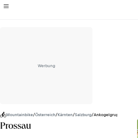
Werbung
Mountainbike
/
Österreich
/
Kärnten
/
Salzburg
/
Ankogelgruppe
Prossau