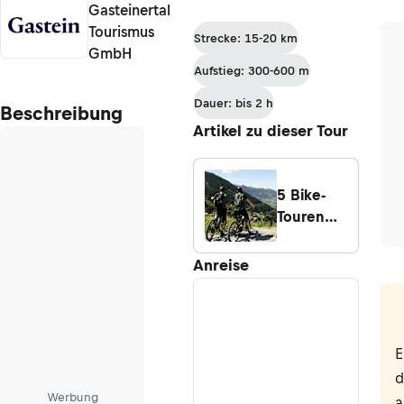
Gasteinertal
Tourismus
Strecke: 15-20 km
GmbH
Aufstieg: 300-600 m
Dauer: bis 2 h
Beschreibung
Artikel zu dieser Tour
5 Bike-
Touren
für jedes
Level im
Anreise
Gasteiner
Tal
E
d
Werbung
a