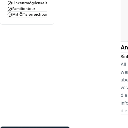
Einkehrmöglichkeit
Familientour
Mit Öffis erreichbar
An
Sic
All
wer
übe
ver
die
inf
di