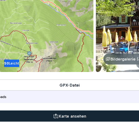
Bildergalerie (
S0
Leicht
GPX-Datei
oads
Karte ansehen