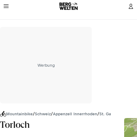
Werbung
Mountainbike
/
Schweiz
/
Appenzell Innerrhoden
/
St. Gallen
/
Appenze
Torloch