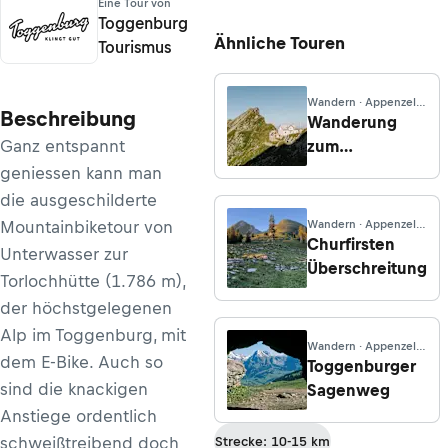
Eine Tour von
Toggenburg
Ähnliche Touren
Tourismus
Wandern · Appenzell
Beschreibung
Innerrhoden
Wanderung
Ganz entspannt
zum
Berggasthaus
geniessen kann man
Tierwis ab
die ausgeschilderte
Unterwasser
Mountainbiketour von
Wandern · Appenzell
Innerrhoden
Churfirsten
Unterwasser zur
Überschreitung
Torlochhütte (1.786 m),
der höchstgelegenen
Alp im Toggenburg, mit
Wandern · Appenzell
dem E-Bike. Auch so
Innerrhoden
Toggenburger
sind die knackigen
Sagenweg
Anstiege ordentlich
schweißtreibend doch
Strecke: 10-15 km