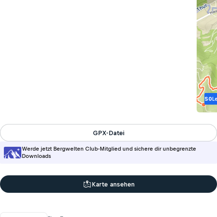
S0
L
GPX-Datei
Werde jetzt Bergwelten Club-Mitglied und sichere dir unbegrenzte
Downloads
Karte ansehen