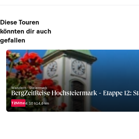
Diese Touren
könnten dir auch
gefallen
Wandern · Steiermark
BergZeitReise Hochsteiermark - Etappe 12: 
T2
Mittel
4:10 h
14,6 km