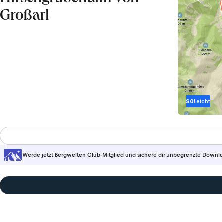
Großarl
S0
Leicht
Werde jetzt Bergwelten Club-Mitglied und sichere dir unbegrenzte Downl