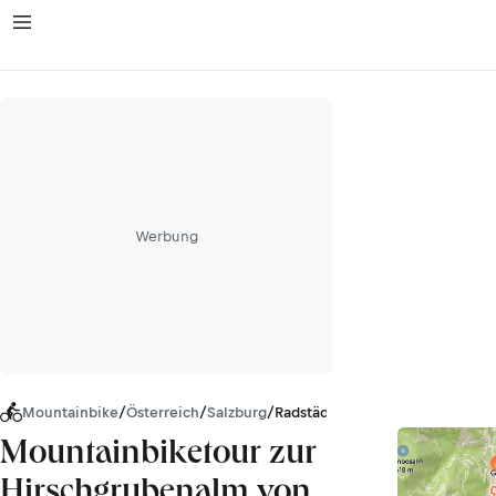
Werbung
Mountainbike
/
Österreich
/
Salzburg
/
Radstädter Tauern
Mountainbiketour zur
Hirschgrubenalm von