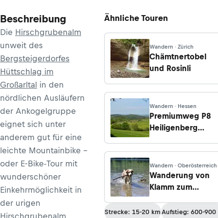
Beschreibung
Ähnliche Touren
Die
Hirschgrubenalm
unweit des
Wandern · Zürich
Chämtnertobel
Bergsteigerdorfes
und Rosinli
Hüttschlag im
Großarltal
in den
nördlichen Ausläufern
Wandern · Hessen
der Ankogelgruppe
Premiumweg P8
eignet sich unter
Heiligenberg
anderem gut für eine
Bühlchen
leichte Mountainbike -
oder E-Bike-Tour mit
Wandern · Oberösterreich
Wanderung von
wunderschöner
Klamm zum
Einkehrmöglichkeit in
Laudachsee
der urigen
Strecke: 15-20 km
Aufstieg: 600-900
Hirschgrubenalm.