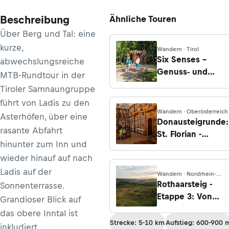
Beschreibung
Ähnliche Touren
Über Berg und Tal: eine
kurze,
Wandern · Tirol
Six Senses –
abwechslungsreiche
Genuss- und
MTB-Rundtour in der
Erlebnisweg der
Tiroler Samnaungruppe
Sinne
führt von Ladis zu den
Wandern · Oberösterreich
Asterhöfen, über eine
Donausteigrunde:
rasante Abfahrt
St. Florian -
hinunter zum Inn und
Mühlsteinweg
wieder hinauf auf nach
Ladis auf der
Wandern · Nordrhein-
Westfalen
Rothaarsteig -
Sonnenterrasse.
Etappe 3: Von
Grandioser Blick auf
Winterberg nach
das obere Inntal ist
Schanze
Strecke: 5-10 km
Aufstieg: 600-900 
inkludiert.