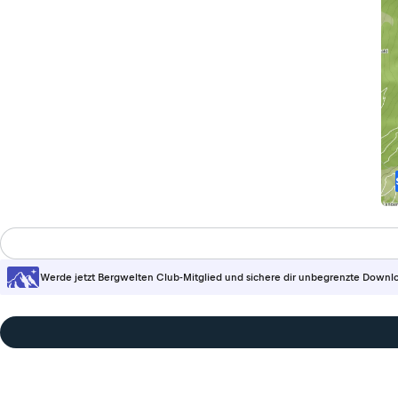
Werde jetzt Bergwelten Club-Mitglied und sichere dir unbegrenzte Downl