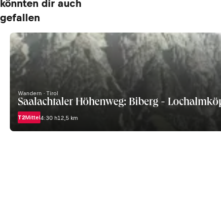
könnten dir auch
gefallen
Wandern · Tirol
Saalachtaler Höhenweg: Biberg - Lochalmköp
T2
Mittel
4:30 h
12,5 km