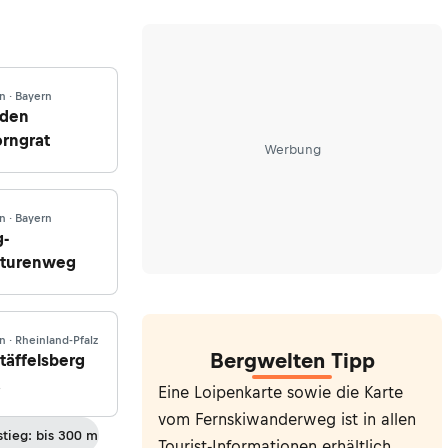
 · Bayern
 den
orngrat
Werbung
 · Bayern
g-
pturenweg
 · Rheinland-Pfalz
Bergwelten Tipp
täffelsberg
Eine Loipenkarte sowie die Karte
Bergzabern
vom Fernskiwanderweg ist in allen
stieg: bis 300 m
Tourist-Informationen erhältlich.