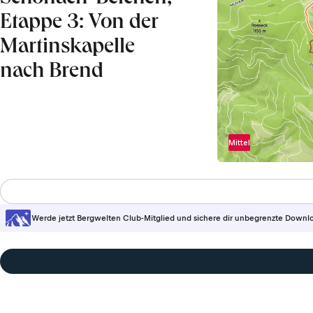
Etappe 3: Von der
Martinskapelle
nach Brend
Mittel
Werde jetzt Bergwelten Club-Mitglied und sichere dir unbegrenzte Downl