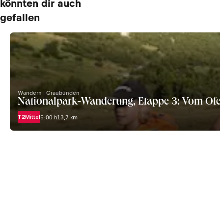
könnten dir auch
gefallen
Wandern · Graubünden
Nationalpark-Wanderung, Etappe 3: Vom Of
T2
Mittel
5:00 h
13,7 km