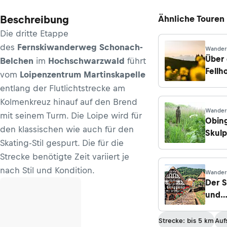
Beschreibung
Ähnliche Touren
Die dritte Etappe
des
Fernskiwanderweg Schonach-
Wandern
Über
Belchen
im
Hochschwarzwald
führt
Fellh
vom
Loipenzentrum Martinskapelle
entlang der Flutlichtstrecke am
Kolmenkreuz hinauf auf den Brend
Wandern
mit seinem Turm. Die Loipe wird für
Obin
den klassischen wie auch für den
Skul
Skating-Stil gespurt. Die für die
Strecke benötigte Zeit variiert je
nach Stil und Kondition.
Wandern
Der S
und
Bad 
Strecke: bis 5 km
Auf