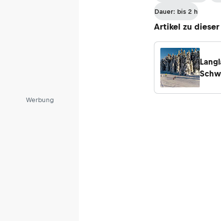
Dauer: bis 2 h
Artikel zu dieser
Langl
Schw
Fern
von 
Werbung
Belc