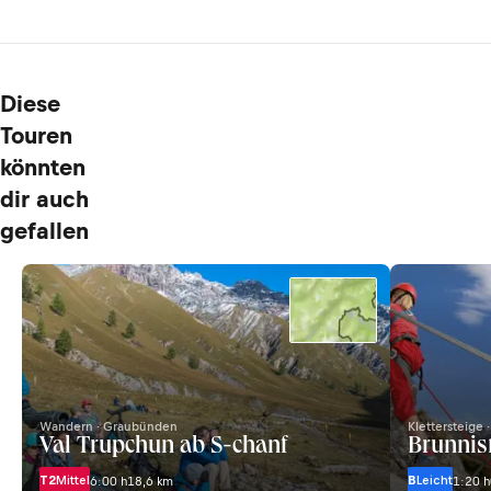
Diese
Touren
könnten
dir auch
gefallen
Wandern · Graubünden
Klettersteige
Val Trupchun ab S-chanf
Brunnist
T2
Mittel
B
Leicht
6:00 h
18,6 km
1:20 h