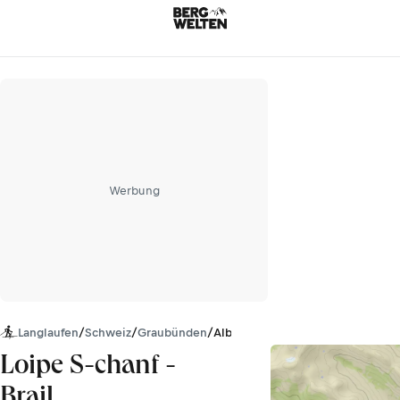
Werbung
Langlaufen
/
Schweiz
/
Graubünden
/
Albula Alpen
Loipe S-chanf -
Brail