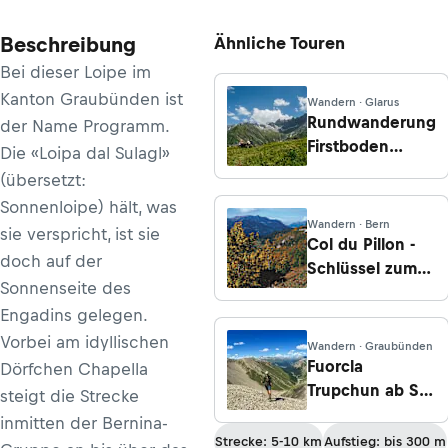
Beschreibung
Ähnliche Touren
Bei dieser Loipe im
Kanton Graubünden ist
Wandern · Glarus
Rundwanderung
der Name Programm.
Firstboden
Die «Loipa dal Sulagl»
(Expedition
(übersetzt:
Tschinglen)
Sonnenloipe) hält, was
Wandern · Bern
sie verspricht, ist sie
Col du Pillon -
doch auf der
Schlüssel zum
Sonnenseite des
Diablerets-
Engadins gelegen.
Gebiet
Vorbei am idyllischen
Wandern · Graubünden
Fuorcla
Dörfchen Chapella
Trupchun ab S-
steigt die Strecke
chanf
inmitten der Bernina-
Strecke: 5-10 km
Aufstieg: bis 300 m