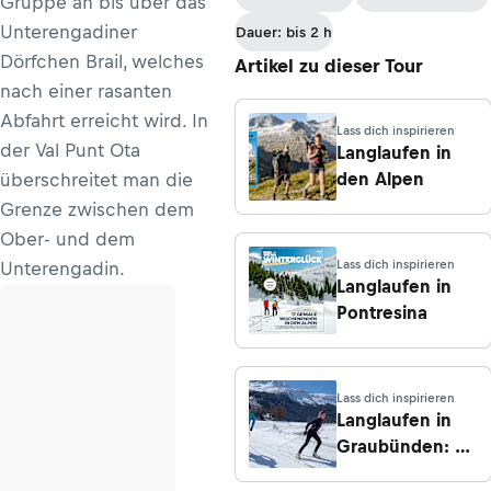
Gruppe an bis über das
Unterengadiner
Dauer: bis 2 h
Dörfchen Brail, welches
Artikel zu dieser Tour
nach einer rasanten
Abfahrt erreicht wird. In
Lass dich inspirieren
der Val Punt Ota
Langlaufen in
den Alpen
überschreitet man die
Grenze zwischen dem
Ober- und dem
Lass dich inspirieren
Unterengadin.
Langlaufen in
Pontresina
Lass dich inspirieren
Langlaufen in
Graubünden: 5
Loipen für