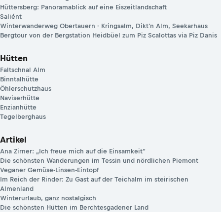
Hüttersberg: Panoramablick auf eine Eiszeitlandschaft
Saliént
Winterwanderweg Obertauern - Kringsalm, Dikt'n Alm, Seekarhaus
Bergtour von der Bergstation Heidbüel zum Piz Scalottas via Piz Danis
Hütten
Faltschnal Alm
Binntalhütte
Öhlerschutzhaus
Naviserhütte
Enzianhütte
Tegelberghaus
Artikel
Ana Zirner: „Ich freue mich auf die Einsamkeit“
Die schönsten Wanderungen im Tessin und nördlichen Piemont
Veganer Gemüse-Linsen-Eintopf
Im Reich der Rinder: Zu Gast auf der Teichalm im steirischen
Almenland
Winterurlaub, ganz nostalgisch
Die schönsten Hütten im Berchtesgadener Land