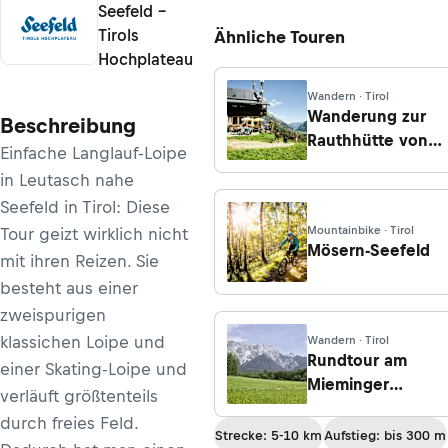
Seefeld –
Tirols
Ähnliche Touren
Hochplateau
Wandern · Tirol
Wanderung zur
Beschreibung
Rauthhütte von
Einfache Langlauf-Loipe
Moos
in Leutasch nahe
Seefeld in Tirol: Diese
Mountainbike · Tirol
Tour geizt wirklich nicht
Mösern-Seefeld
mit ihren Reizen. Sie
besteht aus einer
zweispurigen
klassichen Loipe und
Wandern · Tirol
Rundtour am
einer Skating-Loipe und
Mieminger
verläuft größtenteils
Sonnenplateau
durch freies Feld.
Strecke: 5-10 km
Aufstieg: bis 300 m