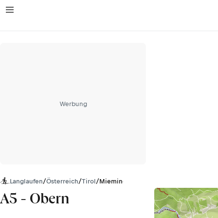
Werbung
Langlaufen
/
Österreich
/
Tirol
/
Mieminger Kette
A5 - Obern