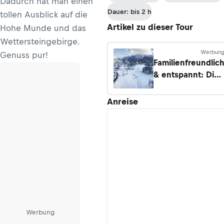
Dadurch hat man einen
Dauer: bis 2 h
tollen Ausblick auf die
Artikel zu dieser Tour
Hohe Munde und das
Wettersteingebirge.
Werbun
Genuss pur!
Familienfreundlic
& entspannt: Die
5 besten Loipen
für Einsteiger in
Anreise
Seefeld
Werbung