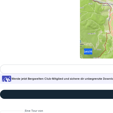
Leicht
Werde jetzt Bergwelten Club-Mitglied und sichere dir unbegrenzte Downl
Eine Tour von