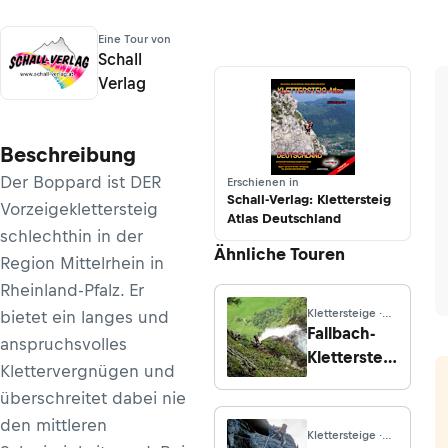
Eine Tour von
Schall
Verlag
Beschreibung
Der Boppard ist DER
Erschienen in
Schall-Verlag: Klettersteig
Vorzeigeklettersteig
Atlas Deutschland
schlechthin in der
Ähnliche Touren
Region Mittelrhein in
Rheinland-Pfalz. Er
Klettersteige ·
bietet ein langes und
Kärnten
Fallbach-
anspruchsvolles
Klettersteig
Klettervergnügen und
(D/E)
überschreitet dabei nie
den mittleren
Klettersteige ·