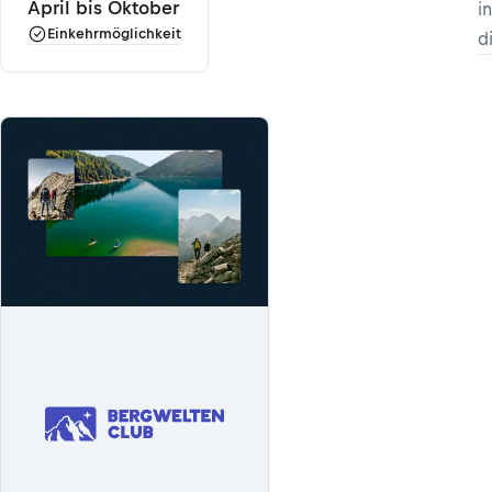
April bis Oktober
i
Einkehrmöglichkeit
d