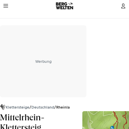
Werbung
Klettersteige
/
Deutschland
/
Rheinland-Pfalz
Mittelrhein-
Klettersteig