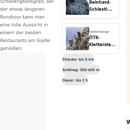
Schwierigkeitsgrad. Bei
Tirol
Reinhard-
der etwas längeren
Schiestl-
Klettersteig
Rundtour kann man
(D),
eine tolle Aussicht in
Burgsteiner
einem der beiden
Klettersteige ·
Wand
Niederösterreich
ÖTK-
Restaurants am Gipfel
Klettersteig
genießen.
(D/E)
Strecke: bis 5 km
Aufstieg: 300-600 m
Dauer: bis 2 h
W