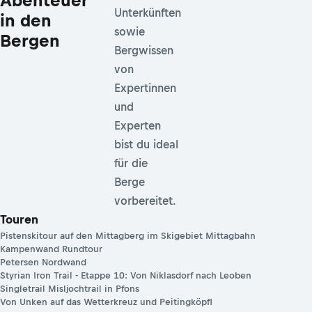
Abenteuer
Unterkünften
in den
sowie
Bergen
Bergwissen
von
Expertinnen
und
Experten
bist du ideal
für die
Berge
vorbereitet.
Touren
Pistenskitour auf den Mittagberg im Skigebiet Mittagbahn
Kampenwand Rundtour
Petersen Nordwand
Styrian Iron Trail - Etappe 10: Von Niklasdorf nach Leoben
Singletrail Misljochtrail in Pfons
Von Unken auf das Wetterkreuz und Peitingköpfl