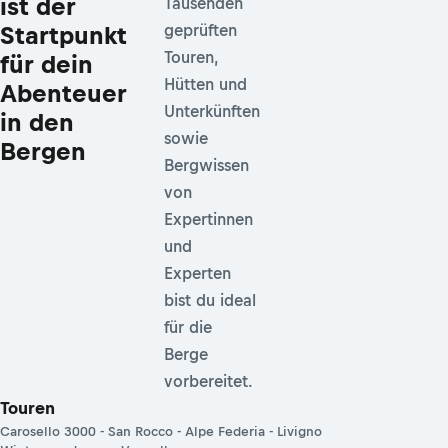
ist der
Tausenden
Startpunkt
geprüften
Touren,
für dein
Hütten und
Abenteuer
Unterkünften
in den
sowie
Bergen
Bergwissen
von
Expertinnen
und
Experten
bist du ideal
für die
Berge
vorbereitet.
Touren
Carosello 3000 - San Rocco - Alpe Federia - Livigno