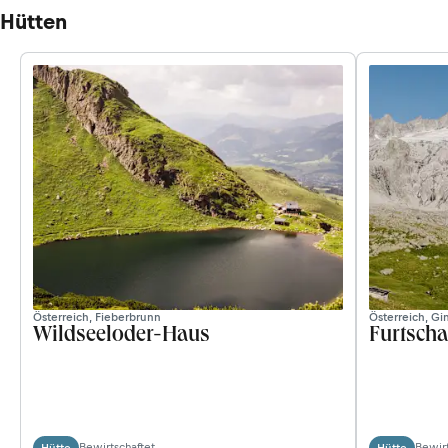
Hütten
Österreich, Fieberbrunn
Österreich, Gi
Wildseeloder-Haus
Furtsch
Bewirtschaftet
Bewirt
Hütte
Hütte