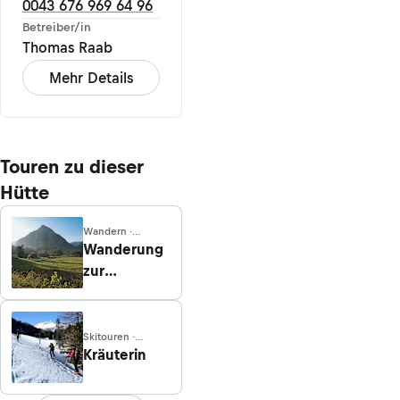
0043 676 969 64 96
Betreiber/in
Thomas Raab
Mehr Details
Touren zu dieser
Hütte
Wandern ·
Steiermark
Wanderung
zur
Kräuterinalm
vom
Almdorf
Skitouren ·
Steiermark
Kräuterin