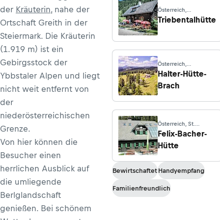
der
Kräuterin
, nahe der
Österreich,
Hohentauern
Triebentalhütte
Ortschaft Greith in der
Steiermark. Die Kräuterin
(1.919 m) ist ein
Gebirgsstock der
Österreich,
Mitterbach
Halter-Hütte-
Ybbstaler Alpen und liegt
Brach
nicht weit entfernt von
der
niederösterreichischen
Österreich, St.
Grenze.
Kathrein am Offenegg
Felix-Bacher-
Von hier können die
Hütte
Besucher einen
herrlichen Ausblick auf
Bewirtschaftet
Handyempfang
die umliegende
Familienfreundlich
Berlglandschaft
genießen. Bei schönem