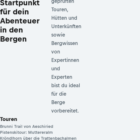
Startpunkt
geprüften
Touren,
für dein
Hütten und
Abenteuer
Unterkünften
in den
sowie
Bergen
Bergwissen
von
Expertinnen
und
Experten
bist du ideal
für die
Berge
vorbereitet.
Touren
Brunni Trail von Aeschiried
Pistenskitour: Muttereralm
Kröndlhorn über die Trattenbachalmen