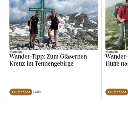
Magazin
Magazin
Wander-Tipp: Zum Gläsernen
Wander-T
Kreuz im Tennengebirge
Hütte n
1 Min.
Tourentipps
Tourentipps