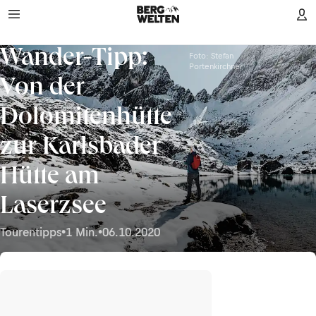
Wander-Tipp:
Foto: Stefan
Portenkirchner
Von der
Dolomitenhütte
zur Karlsbader
Hütte am
Laserzsee
Tourentipps
•
1 Min.
•
06.10.2020