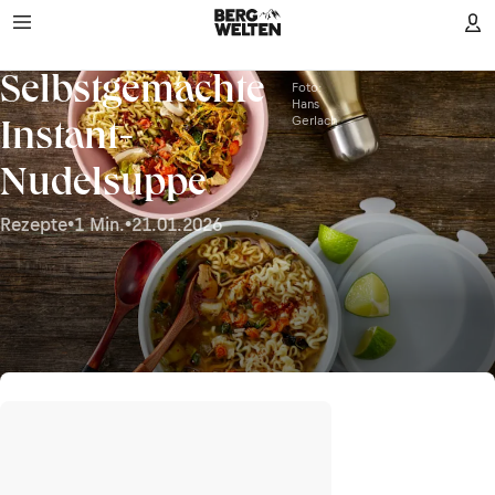
Selbstgemachte
Foto:
Hans
Gerlach
Instant-
Nudelsuppe
Rezepte
•
1 Min.
•
21.01.2026