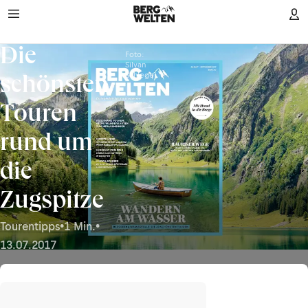
Die
Foto:
Silvan
Schlegel
schönsten
Touren
rund um
die
Zugspitze
Tourentipps
•
1 Min.
•
13.07.2017