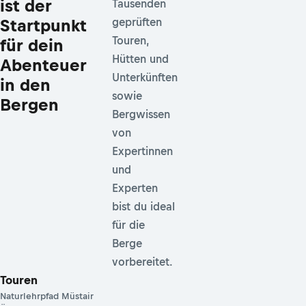
ist der
Tausenden
Startpunkt
geprüften
Touren,
für dein
Hütten und
Abenteuer
Unterkünften
in den
sowie
Bergen
Bergwissen
von
Expertinnen
und
Experten
bist du ideal
für die
Berge
vorbereitet.
Touren
Naturlehrpfad Müstair