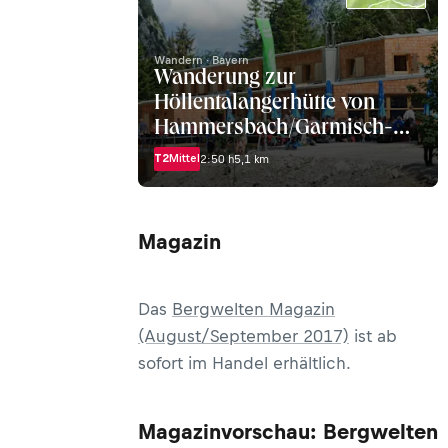
Wandern · Bayern
Wanderung zur
Höllentalangerhütte von
Hammersbach/Garmisch-
Partenkirchen
T2
Mittel
2:50 h
5,1 km
Magazin
Das
Bergwelten Magazin
(August/September 2017)
ist ab
sofort im Handel erhältlich.
Magazinvorschau: Bergwelten