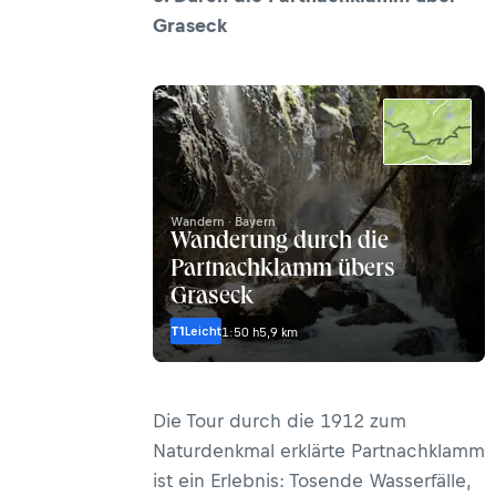
Graseck
Wandern · Bayern
Wanderung durch die
Partnachklamm übers
Graseck
T1
Leicht
1:50 h
5,9 km
Die Tour durch die 1912 zum
Naturdenkmal erklärte Partnachklamm
ist ein Erlebnis: Tosende Wasserfälle,