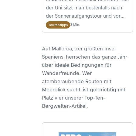
der Uni sitzt man bestenfalls nach
der Sonnenaufgangstour und vor
dem Nachmittags-Trail. Die Ski und
3 Min.
Tourentipps
Vollvisierhelme werden schon mit in
die Vorlesung gebracht und selbst
Auf Mallorca, der größten Insel
nach einer durchzechten Nacht darf
Spaniens, herrschen das ganze Jahr
eine einfache Wanderung zur Arzler
über ideale Bedingungen für
Alm nicht fehlen. Neun Touren, die
Wanderfreunde. Wer
du während deiner Studentenzeit in
atemberaubende Routen mit
Innsbruck nicht verpassen darfst.
Meerblick sucht, ist goldrichtig mit
Platz vier unserer Top-Ten-
Bergwelten-Artikel.