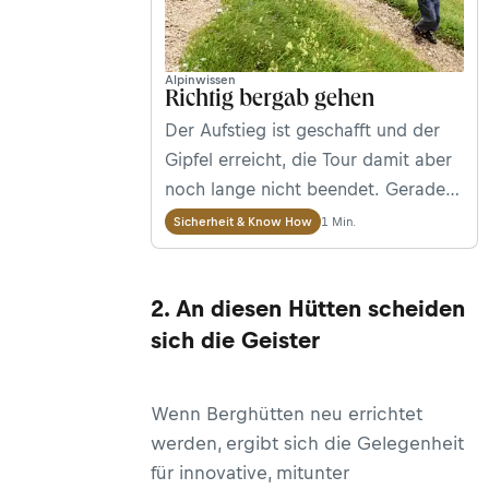
Alpinwissen
Richtig bergab gehen
Der Aufstieg ist geschafft und der
Gipfel erreicht, die Tour damit aber
noch lange nicht beendet. Gerade
beim Abstieg kommt es aufgrund
1 Min.
Sicherheit & Know How
von Müdigkeit und Unachtsamkeit
oft zu Unfällen. Mit der richtigen
2. An diesen Hütten scheiden
Technik lässt sich das Risiko
minimieren. Wir versorgen euch mit
sich die Geister
5 hilfreichen Tipps.
Wenn Berghütten neu errichtet
werden, ergibt sich die Gelegenheit
für innovative, mitunter