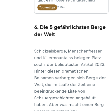
viele. Ein paar tausend, 695 davon
2 Min.
Tourentipps
sind laut dem Österreichischen
Alpenverein über 3.000 Meter hoch.
6. Die 5 gefährlichsten Berge
Da kann es schon mal zu
tiefgreifenden
der Welt
Entscheidungsschwierigkeiten bei
der Tourenwahl kommen. Welche
Schicksalsberge, Menschenfresser
Ziele lohnen wirklich? Klaus
und Killermountains belegen Platz
Haselböck aus der Bergwelten-
sechs der beliebtesten Artikel 2023.
Chefredaktion empfiehlt seine
Hinter diesen dramatischen
persönlichen Top-Ten-Berge in
Beinamen verbergen sich Berge der
Österreich.
Welt, die im Laufe der Zeit eine
beeindruckende Liste von
Schauergeschichten angehäuft
haben. Aber was macht einen Berg