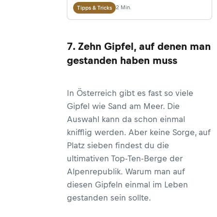
ungebetene Gäste namens Bakterien
2 Min.
Tipps & Tricks
und Schimmel vorfinden. Wir
verraten dir, wie du deine Flasche
7. Zehn Gipfel, auf denen man
ohne viel Aufwand hygienisch hältst.
gestanden haben muss
In Österreich gibt es fast so viele
Gipfel wie Sand am Meer. Die
Auswahl kann da schon einmal
knifflig werden. Aber keine Sorge, auf
Platz sieben findest du die
ultimativen Top-Ten-Berge der
Alpenrepublik. Warum man auf
diesen Gipfeln einmal im Leben
gestanden sein sollte.