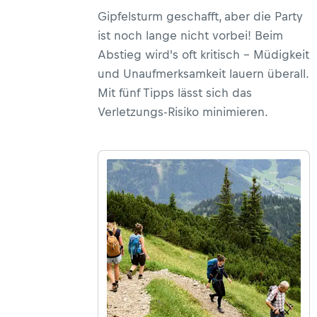
Gipfelsturm geschafft, aber die Party
findest du eine lesenswerte
ist noch lange nicht vorbei! Beim
Reisestory über den
Abstieg wird's oft kritisch – Müdigkeit
Fernwanderweg GR 221, der den
und Unaufmerksamkeit lauern überall.
Norden Mallorcas durchquert. Hier
Mit fünf Tipps lässt sich das
stellen wir dir die Etappen des GR
Verletzungs-Risiko minimieren.
221 im Detail vor und empfehlen
weitere schöne Wanderrouten auf
der Baleareninsel.