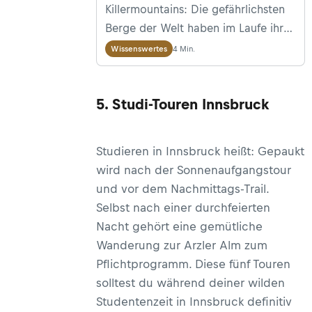
Killermountains: Die gefährlichsten
Berge der Welt haben im Laufe ihrer
Geschichte die
4 Min.
Wissenswertes
furchteinflößendsten Beinamen
verliehen bekommen. Doch um
5. Studi-Touren Innsbruck
welche Gipfel handelt es sich hier
und was zeichnet einen gefährlichen
Berg überhaupt aus?
Studieren in Innsbruck heißt: Gepaukt
wird nach der Sonnenaufgangstour
und vor dem Nachmittags-Trail.
Selbst nach einer durchfeierten
Nacht gehört eine gemütliche
Wanderung zur Arzler Alm zum
Pflichtprogramm. Diese fünf Touren
solltest du während deiner wilden
Studentenzeit in Innsbruck definitiv