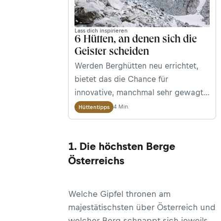
Lass dich inspirieren
6 Hütten, an denen sich die
Geister scheiden
Werden Berghütten neu errichtet,
bietet das die Chance für
innovative, manchmal sehr gewagte
Bauten. Während sich die einen
4 Min.
Hüttentipps
freuen, wenn dem verstaubten
Klischee endlich etwas
1. Die höchsten Berge
entgegengesetzt wird, trauern die
anderen dem traditionellen
Österreichs
Hüttenbild nach. Zurecht? Mach dir
selbst ein Bild. Wir stellen dir sechs
Welche Gipfel thronen am
Berghäuser vor, an deren Aussehen
majestätischsten über Österreich und
sich die Geister scheiden.
welcher Berg schnappt sich jeweils