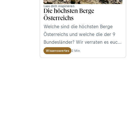
Lass dich inspirieren
Die höchsten Berge
Österreichs
Welche sind die höchsten Berge
Österreichs und welche die der 9
Bundesländer? Wir verraten es euch!
Weil die Einteilung letzterer aber gar
2 Min.
Wissenswertes
nicht so leicht ist, sind wir auf
insgesamt 15 Gipfel gekommen.
Diese umfassen sowohl die
höchsten Berge des Landes, von
denen die meisten Grenzberge sind,
als auch jene, die sich gänzlich auf
der Landesfläche von nur einem
Bundesland befinden.