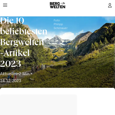
Die 10
Foto:
Philipp
Schönauer
beliebtesten
-
Bergwelten
Bergwelten
-Artikel
2023
Aktuelles
•
2 Min.
•
14.12.2023