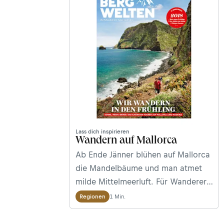
Lass dich inspirieren
Wandern auf Mallorca
Ab Ende Jänner blühen auf Mallorca
die Mandelbäume und man atmet
milde Mittelmeerluft. Für Wanderer,
die gern dem Winter entfliehen, ein
1 Min.
Regionen
echtes Paradies. Im Bergwelten
Magazin (Februar/März 2018)