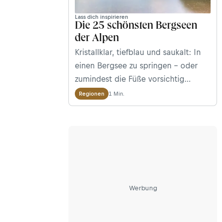
Lass dich inspirieren
Die 25 schönsten Bergseen
der Alpen
Kristallklar, tiefblau und saukalt: In
einen Bergsee zu springen – oder
zumindest die Füße vorsichtig
reinzuhalten –, gehört zu den besten
1 Min.
Regionen
Momenten, die man am Berg
erleben kann. Die 25 schönsten
Bergseen der Alpen – ausgewählt
von euch, der Bergwelten-
Community!
Werbung