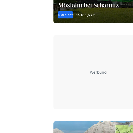
Möslalm bei Scharnitz
S0
Leicht
1:15 h
11,6 km
Werbung