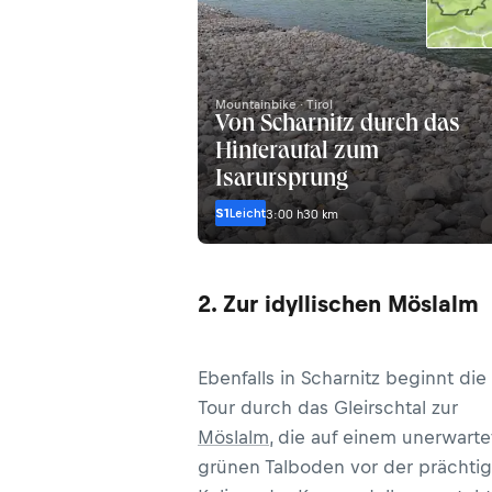
Mountainbike · Tirol
Von Scharnitz durch das
Hinterautal zum
Isarursprung
S1
Leicht
3:00 h
30 km
2. Zur idyllischen Möslalm
Ebenfalls in Scharnitz beginnt die
Tour durch das Gleirschtal zur
Möslalm
, die auf einem unerwarte
grünen Talboden vor der prächti