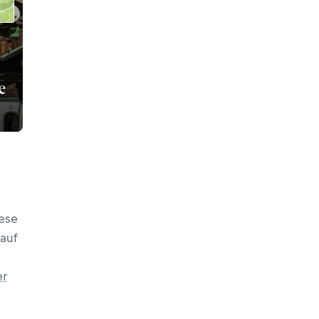
e
iese
auf
er