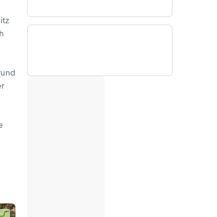
itz
ch
m
rund
er
e