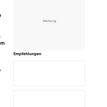
e
Werbung
k
em
Empfehlungen
r