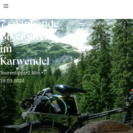
7 spannende
Foto: Christina Schwann, ökoalpin
Biketouren
im
Karwendel
Tourentipps
•
2 Min.
•
19.03.2024