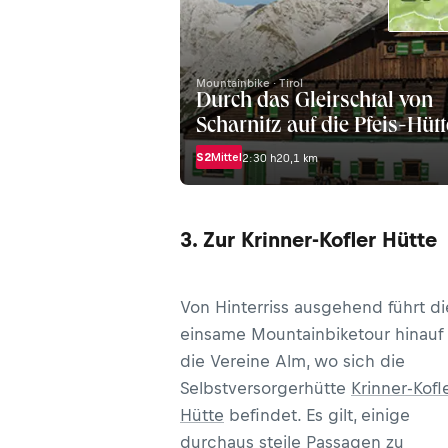
Mountainbike · Tirol
Durch das Gleirschtal von
Scharnitz auf die Pfeis-Hütt
S2
Mittel
2:30 h
20,1 km
3. Zur Krinner-Kofler Hütte
Von Hinterriss ausgehend führt d
einsame Mountainbiketour hinauf 
die Vereine Alm, wo sich die
Selbstversorgerhütte
Krinner-Kofl
Hütte
befindet. Es gilt, einige
durchaus steile Passagen zu