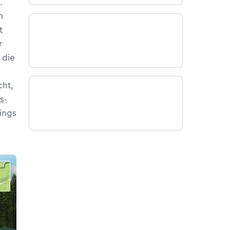
.
m
t
r
 die
ht,
s-
ings