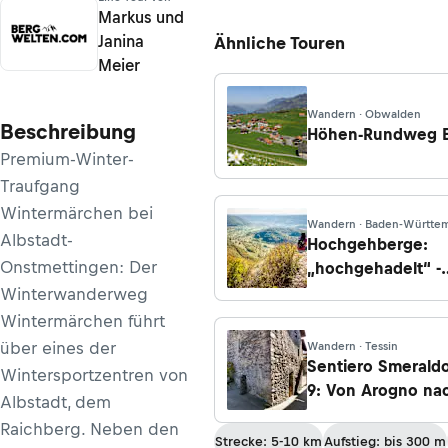
Markus und
Janina
Ähnliche Touren
Meier
Wandern · Obwalden
Beschreibung
Höhen-Rundweg 
Premium-Winter-
Traufgang
Wintermärchen bei
Wandern · Baden-Württe
Albstadt-
Hochgehberge:
Onstmettingen: Der
„hochgehadelt“ -
Premiumwanderw
Winterwanderweg
Bissingen/Owen/
Wintermärchen führt
über eines der
Wandern · Tessin
Sentiero Smeraldo
Wintersportzentren von
9: Von Arogno na
Albstadt, dem
Raichberg. Neben den
Strecke: 5-10 km
Aufstieg: bis 300 m