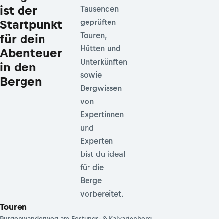
ist der
Tausenden
Startpunkt
geprüften
Touren,
für dein
Hütten und
Abenteuer
Unterkünften
in den
sowie
Bergen
Bergwissen
von
Expertinnen
und
Experten
bist du ideal
für die
Berge
vorbereitet.
Touren
Burgenwanderweg am Festungs- & Kalvarienberg