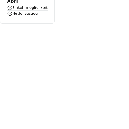
April
Einkehrmöglichkeit
Hüttenzustieg