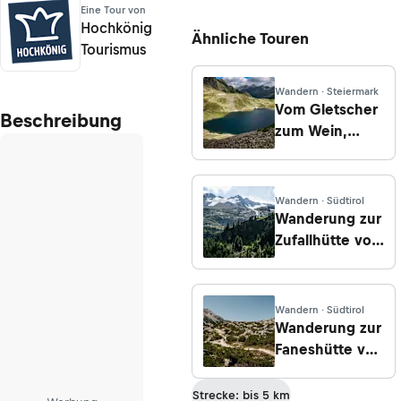
Eine Tour von
Hochkönig
Ähnliche Touren
Tourismus
Wandern · Steiermark
Vom Gletscher
Beschreibung
zum Wein,
Südroute,
Etappe 7: Von
der
Wandern · Südtirol
Preintalerhütte
Wanderung zur
zur
Zufallhütte vom
Putzentalalm
Martelltal
Wandern · Südtirol
Wanderung zur
Faneshütte von
Pederü
Strecke: bis 5 km