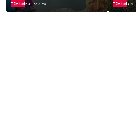
T2
Mittel
T2
Mittel
2:45 h
6,8 km
3:30 