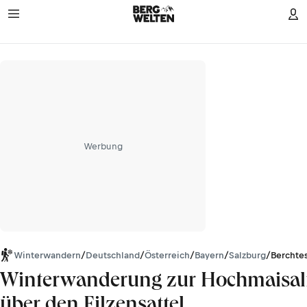
Werbung
Winterwandern
/
Deutschland
/
Österreich
/
Bayern
/
Salzburg
/
Berchte
Winterwanderung zur Hochmaisa
über den Filzensattel