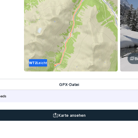
B
WT2
Leicht
GPX-Datei
oads
Karte ansehen