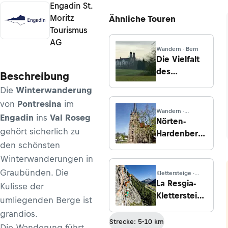
Engadin St.
Moritz
Ähnliche Touren
Tourismus
AG
Wandern · Bern
Die Vielfalt
des
Beschreibung
Oberaargaus
Die
Winterwanderung
erwandern
von
Pontresina
im
Wandern ·
Engadin
ins
Val Roseg
Niedersachsen
Nörten-
gehört sicherlich zu
Hardenberg
den schönsten
– Bishausen
Winterwanderungen in
Graubünden. Die
Klettersteige ·
Lombardei
La Resgia-
Kulisse der
Klettersteig
umliegenden Berge ist
(C/D)
grandios.
Strecke: 5-10 km
Die Wanderung führt