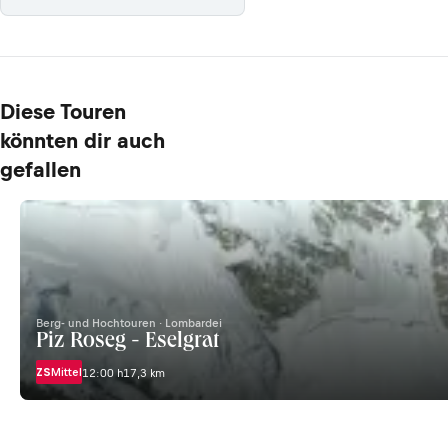
Diese Touren
könnten dir auch
gefallen
Berg- und Hochtouren · Lombardei
Piz Roseg - Eselgrat
ZS
Mittel
12:00 h
17,3 km