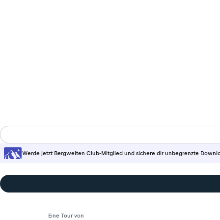
Werde jetzt Bergwelten Club-Mitglied und sichere dir unbegrenzte Downl
Eine Tour von