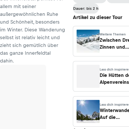
allem mit seiner
Dauer: bis 2 h
außergewöhnlichen Ruhe
Artikel zu dieser Tour
und Schönheit, besonders
im Winter. Diese Wanderung
Weitere Themen
selbst ist relativ leicht und
Zwischen Dr
zieht sich gemütlich über
Zinnen und
das ganze Innerfeldtal
Pragser Wild
dahin.
Lass dich inspirier
Die Hütten d
Alpenvereins
Südtirol
Lass dich inspirier
Winterwande
Auf die
Dreischuster