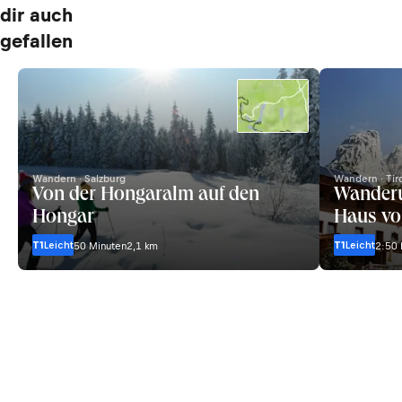
dir auch
gefallen
Wandern · Salzburg
Wandern · Tir
Von der Hongaralm auf den
Wanderu
Hongar
Haus vo
T1
Leicht
T1
Leicht
50 Minuten
2,1 km
2:50 