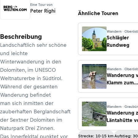
Eine Tour von
Peter Righi
Ähnliche Touren
Wandern · Oberöst
Beschreibung
Schlägler
Landschaftlich sehr schöne
Rundweg
und leichte
Winterwanderung in den
Dolomiten, im UNESCO
Wandern · Oberöst
Wanderung 
Weltnaturerbe in Südtirol.
Klamm zum
Während der gesamten
Laudachsee
Wanderung befindet
man sich inmitten der
Wandern · Graubü
zauberhaften Berglandschaft
Wanderung z
der Sextner Dolomiten im
Läntahütte v
der
Naturpark Drei Zinnen.
Lampertscha
Das Innerfeldtal punktet vor
Strecke: 10-15 km
Aufstieg: 3