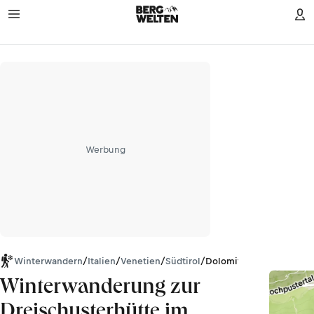
Werbung
Winterwandern
/
Italien
/
Venetien
/
Südtirol
/
Dolomiten
Winterwanderung zur
Dreischusterhütte im