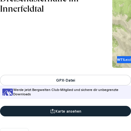
Innerfeldtal
WT1
Leic
GPX-Datei
Werde jetzt Bergwelten Club-Mitglied und sichere dir unbegrenzte
Downloads
Karte ansehen