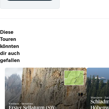
Diese
Touren
könnten
dir auch
gefallen
Wandern · Sal
Schladm
Klettern · Venetien
Erster Sellaturm (SW-
Höhenwe