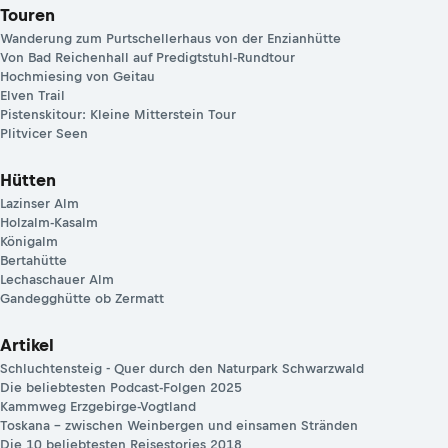
Touren
Wanderung zum Purtschellerhaus von der Enzianhütte
Von Bad Reichenhall auf Predigtstuhl-Rundtour
Hochmiesing von Geitau
Elven Trail
Pistenskitour: Kleine Mitterstein Tour
Plitvicer Seen
Hütten
Lazinser Alm
Holzalm-Kasalm
Königalm
Bertahütte
Lechaschauer Alm
Gandegghütte ob Zermatt
Artikel
Schluchtensteig - Quer durch den Naturpark Schwarzwald
Die beliebtesten Podcast-Folgen 2025
Kammweg Erzgebirge-Vogtland
Toskana – zwischen Weinbergen und einsamen Stränden
Die 10 beliebtesten Reisestories 2018