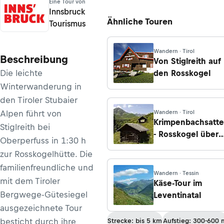
Eine Tour von
Innsbruck
Ähnliche Touren
Tourismus
Wandern · Tirol
Beschreibung
Von Stiglreith auf
Die leichte
den Rosskogel
Winterwanderung in
den Tiroler Stubaier
Alpen führt von
Wandern · Tirol
Krimpenbachsatte
Stiglreith bei
- Rosskogel über
Oberperfuss in 1:30 h
Nordgrat
zur Rosskogelhütte. Die
familienfreundliche und
Wandern · Tessin
mit dem Tiroler
Käse-Tour im
Bergwege-Gütesiegel
Leventinatal
ausgezeichnete Tour
besticht durch ihre
Strecke: bis 5 km
Aufstieg: 300-600 