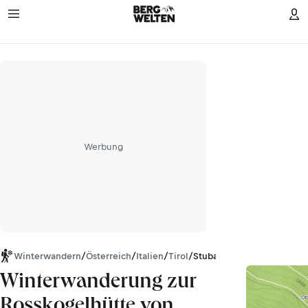
Werbung
Winterwandern
/
Österreich
/
Italien
/
Tirol
/
Stubaier Alpen
Winterwanderung zur
Rosskogelhütte von