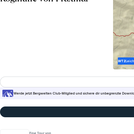
WT2
Leich
Werde jetzt Bergwelten Club-Mitglied und sichere dir unbegrenzte Downl
Eine Tour von