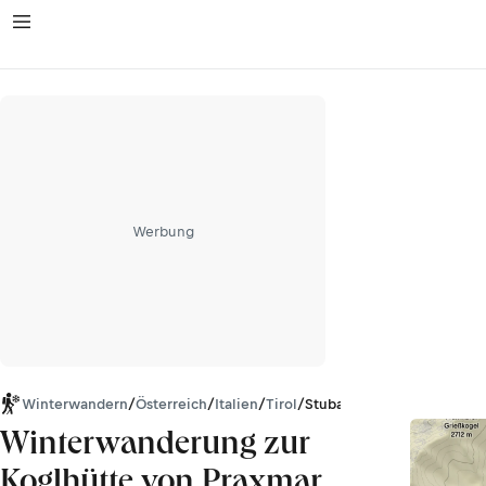
Werbung
Winterwandern
/
Österreich
/
Italien
/
Tirol
/
Stubaier Alpen
Winterwanderung zur
Koglhütte von Praxmar