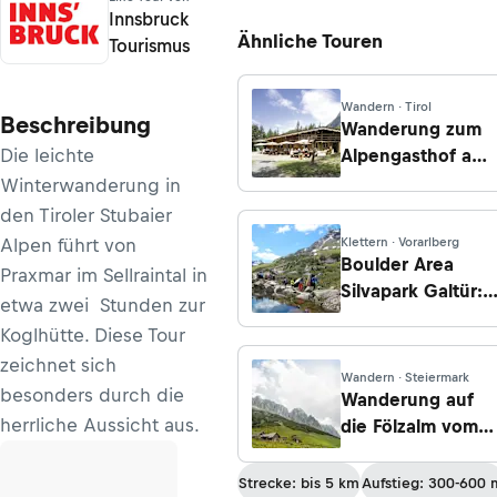
Innsbruck
Ähnliche Touren
Tourismus
Wandern · Tirol
Beschreibung
Wanderung zum
Die leichte
Alpengasthof am
Feuerstein von
Winterwanderung in
Huben
den Tiroler Stubaier
Alpen führt von
Klettern · Vorarlberg
Boulder Area
Praxmar im Sellraintal in
Silvapark Galtür:
etwa zwei Stunden zur
Kinderboulderpar
Koglhütte. Diese Tour
zeichnet sich
Wandern · Steiermark
besonders durch die
Wanderung auf
herrliche Aussicht aus.
die Fölzalm vom
Alpengasthof
Schwabenbartl
Strecke: bis 5 km
Aufstieg: 300-600 