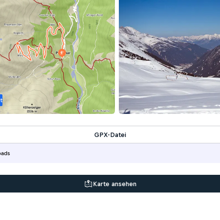
t
GPX-Datei
oads
Karte ansehen