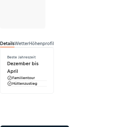
Details
Wetter
Höhenprofil
Beste Jahreszeit
Dezember bis
April
Familientour
Hüttenzustieg