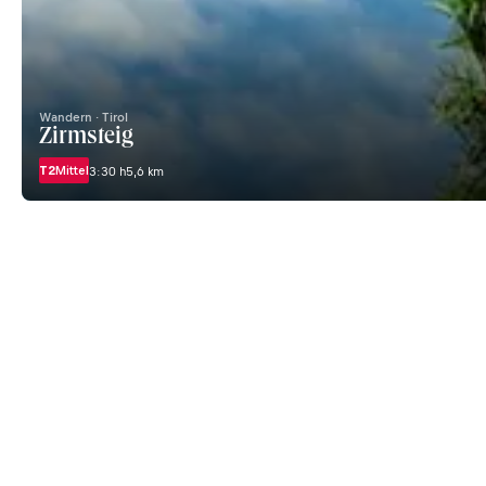
Wandern · Tirol
Zirmsteig
T2
Mittel
3:30 h
5,6 km